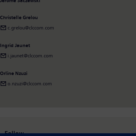
Jérôme Saczewski
Christelle Grelou
c.grelou@clccom.com
Ingrid Jaunet
i.jaunet@clccom.com
Orline Nzuzi
o.nzuzi@clccom.com
Follow