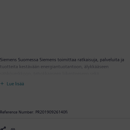
Siemens Suomessa Siemens toimittaa ratkaisuja, palveluita ja
tuotteita kestävään energiantuotantoon, älykkääseen
sähköverkkoon, tehokkaaseen liikenteeseen sekä
kilpailukykyiseen teollisuuteen. Yhtiön tulevaisuuden menestys
Lue lisää
perustuu sähköistykseen, automaatioon ja digitalisaatioon.
Suomessa toimivia Siemens-yhtiöitä ovat Siemens Osakeyhtiö,
Siemens Healthcare Oy, Siemens Gamesa Renewable Energy Oy,
Siemens Mobility Oy, Mentor Graphics Finland Oy, Sarokal Test
Reference Number:
PR20190926140fi
Systems Oy ja Siemens Financial Services, sivuliike Suomessa.
Siemens Osakeyhtiöllä on kiinteistöjen digitaalisia palveluja
tarjoava VIBECO-tytäryhtiö Suomessa sekä aluekonttorit