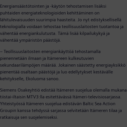
Energiansäästötointen ja -käytön tehostamisen lisäksi
puhtaiden energiateknologioiden kehittäminen on
lähitulevaisuuden suurimpia haasteita. Jo nyt edistyksellisellä
teknologialla voidaan tehostaa teollisuuslaitosten tuotantoa ja
vähentää energiankulutusta. Tämä lisää kilpailukykyä ja
vähentää ympäristön päästöjä.
– Teollisuuslaitosten energiankäyttöä tehostamalla
pienennetään ilmaan ja Itämereen kulkeutuvien
sekundaarilämpöjen määrää. Jokainen säästetty energiayksikkö
pienentää osaltaan päästöjä ja luo edellytykset kestävälle
kehitykselle, Ekoluoma sanoo.
Siemens Osakeyhtiö edistää Itämeren suojelua olemalla mukana
tiistai-iltaisin MTV3:lla esitettävässä Itämeri-televisiosarjassa.
Yhteistyössä Itämeren suojelua edistävän Baltic Sea Action
Groupin kanssa tehdyssä sarjassa selvitetään Itämeren tilaa ja
ratkaisuja sen suojelemiseksi.