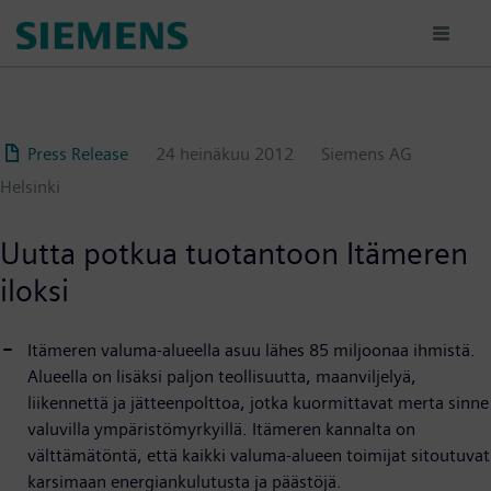
Hyppää
pääsisältöön
Press Release
24 heinäkuu 2012
Siemens AG
Helsinki
Uutta potkua tuotantoon Itämeren
iloksi
Itämeren valuma-alueella asuu lähes 85 miljoonaa ihmistä.
Alueella on lisäksi paljon teollisuutta, maanviljelyä,
liikennettä ja jätteenpolttoa, jotka kuormittavat merta sinne
valuvilla ympäristömyrkyillä. Itämeren kannalta on
välttämätöntä, että kaikki valuma-alueen toimijat sitoutuvat
karsimaan energiankulutusta ja päästöjä.