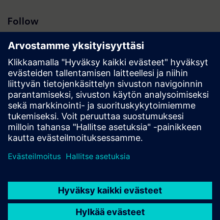
Follow
Hakutulokset | Yhtiö | Siemens
© Siemens 1996 – 2026
Corporate Information
Privacy Policy
Cookie Policy
Terms of use
Digital ID