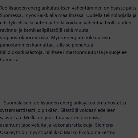
Teollisuuden energiankulutuksen vähentäminen on haaste paitsi
Suomessa, myös kaikkialla maailmassa. Uudella teknologialla ja
edistyksellisellä automaatiolla voidaan vähentää teollisuuden
ravinne- ja kemikaalipäästöjä sekä muuta
ympäristökuormitusta. Myös energiatehokkuuteen
panostaminen kannattaa, sillä se pienentää
hiilidioksidipäästöjä, hillitsee ilmastonmuutosta ja suojelee
Itämerta.
– Suomalaisen teollisuuden energiankäyttöä on tehostettu
systemaattisesti jo pitkään. Säästöjä voidaan edelleen
saavuttaa. Meillä on juuri tätä varten olemassa
asiantuntijapalveluita ja kokonaisratkaisuja, Siemens
Osakeyhtiön myyntipäällikkö Marko Ekoluoma kertoo.