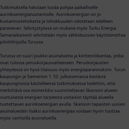
Tutkimuksella halutaan luoda pohjaa paikalliselle
aurinkoenergiatuotannolle. Aurinkoenergian on jo
kustannustehokasta ja tehokkuuden odotetaan edelleen
paranevan. Selvitystyössä on mukana myös Turku Energia.
Samanaikaisesti selvitetään myös sähköbussien käyttöönottoa
pilottilinjoilla Turussa.
Turussa on suuri joukko asuinalueita ja kiinteistökantaa, jotka
ovat tulossa peruskorjausvaiheeseen. Peruskorjausten
yhteydessä on hyvä tilaisuus myös energiaparannuksiin. Turun
kaupungin ja Siemensin 1.10. julkaisemassa kestäviä
kaupunginosia käsitelleessä tutkimuksessa todettiin, että
merkittävä osa esimerkiksi suunniteltavan Skanssin alueen
vuotuisesta energian tarpeesta voitaisiin täyttää alueella
tuotettavan aurinkoenergian avulla. Skanssin tapaisten uusien
asuinalueiden lisäksi aurinkoenergiaa voidaan hyvin tuottaa
myös vanhoilla asuinalueilla.