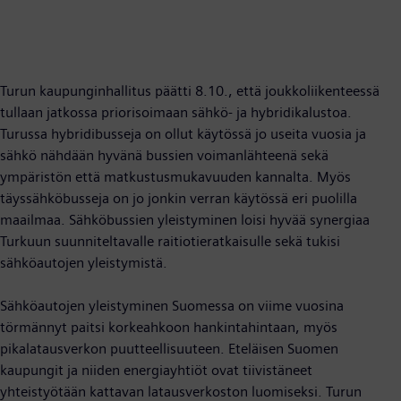
Turun kaupunginhallitus päätti 8.10., että joukkoliikenteessä
tullaan jatkossa priorisoimaan sähkö- ja hybridikalustoa.
Turussa hybridibusseja on ollut käytössä jo useita vuosia ja
sähkö nähdään hyvänä bussien voimanlähteenä sekä
ympäristön että matkustusmukavuuden kannalta. Myös
täyssähköbusseja on jo jonkin verran käytössä eri puolilla
maailmaa. Sähköbussien yleistyminen loisi hyvää synergiaa
Turkuun suunniteltavalle raitiotieratkaisulle sekä tukisi
sähköautojen yleistymistä.
Sähköautojen yleistyminen Suomessa on viime vuosina
törmännyt paitsi korkeahkoon hankintahintaan, myös
pikalatausverkon puutteellisuuteen. Eteläisen Suomen
kaupungit ja niiden energiayhtiöt ovat tiivistäneet
yhteistyötään kattavan latausverkoston luomiseksi. Turun