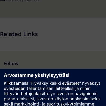
Related Links
Follow
Hakutulokset | Yhtiö | Siemens
© Siemens 1996 – 2026