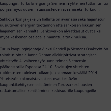
kaupungin, Turku Energian ja Siemensin yhteinen tutkimus luo
pohjaa myös uusien latauspisteiden avaamiseksi Turkuun.
Sähköverkon ja -jakelun hallinta on avainasia sekä hajautetun
uusiutuvan energian tuotannon että sähköisen liikkumisen
laajenemisen kannalta. Sähköverkon älyratkaisut ovat siksi
myös keskeinen osa edellä mainittuja tutkimuksia.
Turun kaupunginjohtaja Aleksi Randell ja Siemens Osakeyhtiön
toimitusjohtaja Janne Öhman allekirjoittivat strategisen
yhteistyön 4. vaiheen työsuunnitelman Siemensin
pääkonttorilla Espoossa 24.10. Sovittujen yhteisten
tutkimusten tulokset tullaan julkistamaan keväällä 2014.
Yhteistyön kokonaistavoitteet ovat kestävän
kaupunkikehityksen edistäminen Turussa sekä uusien
ratkaisumallien kehittäminen keskisuurille kaupungeille.