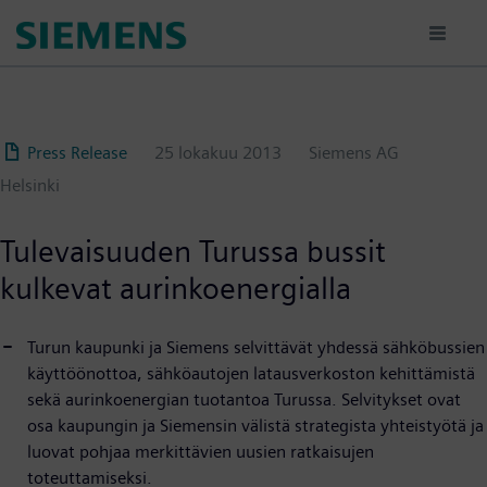
Hyppää
pääsisältöön
Press Release
25 lokakuu 2013
Siemens AG
Helsinki
Tulevaisuuden Turussa bussit
kulkevat aurinkoenergialla
Turun kaupunki ja Siemens selvittävät yhdessä sähköbussien
käyttöönottoa, sähköautojen latausverkoston kehittämistä
sekä aurinkoenergian tuotantoa Turussa. Selvitykset ovat
osa kaupungin ja Siemensin välistä strategista yhteistyötä ja
luovat pohjaa merkittävien uusien ratkaisujen
toteuttamiseksi.