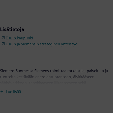
Lisätietoja
Turun kaupunki
Turun ja Siemensin strateginen yhteistyö
Siemens Suomessa Siemens toimittaa ratkaisuja, palveluita ja
tuotteita kestävään energiantuotantoon, älykkääseen
sähköverkkoon, tehokkaaseen liikenteeseen sekä
kilpailukykyiseen teollisuuteen. Yhtiön tulevaisuuden menestys
Lue lisää
perustuu sähköistykseen, automaatioon ja digitalisaatioon.
Suomessa toimivia Siemens-yhtiöitä ovat Siemens Osakeyhtiö,
Siemens Healthcare Oy, Siemens Gamesa Renewable Energy Oy,