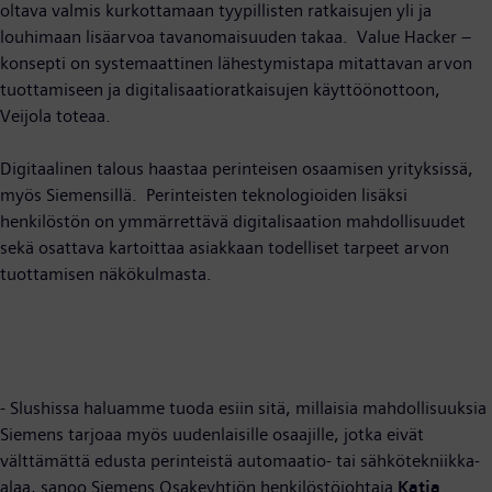
oltava valmis kurkottamaan tyypillisten ratkaisujen yli ja
louhimaan lisäarvoa tavanomaisuuden takaa. Value Hacker –
konsepti on systemaattinen lähestymistapa mitattavan arvon
tuottamiseen ja digitalisaatioratkaisujen käyttöönottoon,
Veijola toteaa.
Digitaalinen talous haastaa perinteisen osaamisen yrityksissä,
myös Siemensillä. Perinteisten teknologioiden lisäksi
henkilöstön on ymmärrettävä digitalisaation mahdollisuudet
sekä osattava kartoittaa asiakkaan todelliset tarpeet arvon
tuottamisen näkökulmasta.
- Slushissa haluamme tuoda esiin sitä, millaisia mahdollisuuksia
Siemens tarjoaa myös uudenlaisille osaajille, jotka eivät
välttämättä edusta perinteistä automaatio- tai sähkötekniikka-
alaa, sanoo Siemens Osakeyhtiön henkilöstöjohtaja
Katja