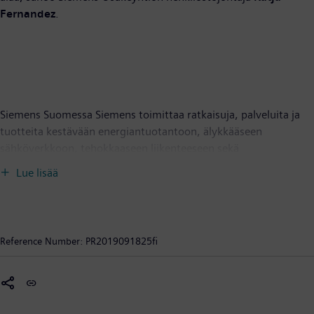
Fernandez
.
Siemens Suomessa Siemens toimittaa ratkaisuja, palveluita ja
tuotteita kestävään energiantuotantoon, älykkääseen
sähköverkkoon, tehokkaaseen liikenteeseen sekä
kilpailukykyiseen teollisuuteen. Yhtiön tulevaisuuden menestys
Lue lisää
perustuu sähköistykseen, automaatioon ja digitalisaatioon.
Suomessa toimivia Siemens-yhtiöitä ovat Siemens Osakeyhtiö,
Siemens Healthcare Oy, Siemens Gamesa Renewable Energy Oy,
Siemens Mobility Oy, Mentor Graphics Finland Oy, Sarokal Test
Reference Number:
PR2019091825fi
Systems Oy ja Siemens Financial Services, sivuliike Suomessa.
Siemens Osakeyhtiöllä on kiinteistöjen digitaalisia palveluja
tarjoava VIBECO-tytäryhtiö Suomessa sekä aluekonttorit
Virossa, Latviassa sekä Liettuassa. Siemensin Osakeyhtiön