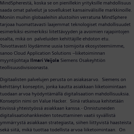
MindSpherestä, koska se on pienillekin yrityksille mahdollisuus
saada omat palvelut ja sovellukset kansainvälisille markkinoille.
Moniin muihin globaaleihin alustoihin verratuna MindSphere
tarjoaa huomattavasti laajemmat teknologiset mahdollisuudet
esimerkiksi esimerkiksi liitettävyyden ja avoimien rajapintojen
osalta, mikä on palveluiden kehittäjille ehdoton etu.
Toivottavasti löydämme uusia toimijoita ekosysteemiimme,
sanoo Cloud Application Solutions –liiketoiminnan
myyntijohtaja
Ilmari Veijola
Siemens Osakeyhtiön
teollisuusdivisioonasta.
Digitaalisten palvelujen perusta on asiakasarvo. Siemens on
kehittänyt konseptin, jonka kautta asiakkaan liiketoimintaan
tuodaan arvoa hyödyntämällä digitalisaation mahdollisuuksia.
Konseptin nimi on Value Hacker. Siinä ratkaisua kehitetään
tiiviissä yhteistyössä asiakkaan kanssa.- Onnistuneiden
digitalisaatiohankkeiden toteuttaminen vaatii syvällistä
ymmärrystä asiakkaan strategiasta, siihen liittyvistä haasteista
sekä siitä, mikä tuottaa todellista arvoa liiketoimintaan. On