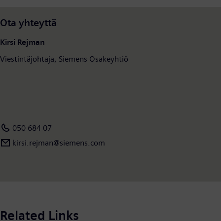
liikevaihto Suomessa ja Baltiassa on noin 215 miljoonaa euroa ja
henkilöstön määrä noin 535. Siemens AG:n liikevaihto on 80
Ota yhteyttä
miljardia euroa ja henkilöstön määrä noin 350 000. Siemens
toimii 200 maassa.
www.siemens.fi
Kirsi Rejman
Viestintäjohtaja, Siemens Osakeyhtiö
050 684 07
kirsi.rejman​​@siemens.com
Related Links