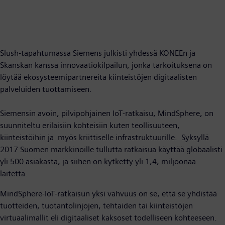
Slush-tapahtumassa Siemens julkisti yhdessä KONEEn ja
Skanskan kanssa innovaatiokilpailun, jonka tarkoituksena on
löytää ekosysteemipartnereita kiinteistöjen digitaalisten
palveluiden tuottamiseen.
Siemensin avoin, pilvipohjainen IoT-ratkaisu, MindSphere, on
suunniteltu erilaisiin kohteisiin kuten teollisuuteen,
kiinteistöihin ja myös kriittiselle infrastruktuurille. Syksyllä
2017 Suomen markkinoille tullutta ratkaisua käyttää globaalisti
yli 500 asiakasta, ja siihen on kytketty yli 1,4, miljoonaa
laitetta.
MindSphere-IoT-ratkaisun yksi vahvuus on se, että se yhdistää
tuotteiden, tuotantolinjojen, tehtaiden tai kiinteistöjen
virtuaalimallit eli digitaaliset kaksoset todelliseen kohteeseen.