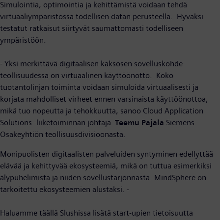
Simulointia, optimointia ja kehittämistä voidaan tehdä
virtuaaliympäristössä todellisen datan perusteella. Hyväksi
testatut ratkaisut siirtyvät saumattomasti todelliseen
ympäristöön.
- Yksi merkittävä digitaalisen kaksosen sovelluskohde
teollisuudessa on virtuaalinen käyttöönotto. Koko
tuotantolinjan toiminta voidaan simuloida virtuaalisesti ja
korjata mahdolliset virheet ennen varsinaista käyttöönottoa,
mikä tuo nopeutta ja tehokkuutta, sanoo Cloud Application
Solutions -liiketoiminnan johtaja
Teemu Pajala
Siemens
Osakeyhtiön teollisuusdivisioonasta.
Monipuolisten digitaalisten palveluiden syntyminen edellyttää
elävää ja kehittyvää ekosysteemiä, mikä on tuttua esimerkiksi
älypuhelimista ja niiden sovellustarjonnasta. MindSphere on
tarkoitettu ekosysteemien alustaksi. -
Haluamme täällä Slushissa lisätä start-upien tietoisuutta