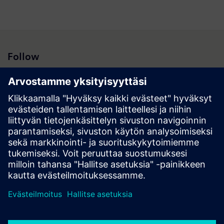
Follow
Hakutulokset | Yhtiö | Siemens
© Siemens 1996 – 2026
Corporate Information
Privacy Policy
Cookie Policy
Terms of use