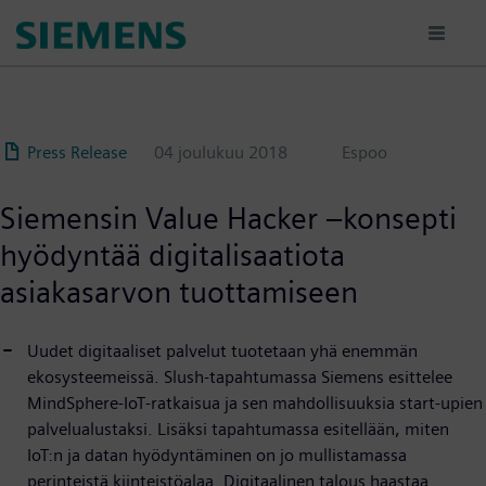
Hyppää
pääsisältöön
Press Release
04 joulukuu 2018
Espoo
Siemensin Value Hacker –konsepti
hyödyntää digitalisaatiota
asiakasarvon tuottamiseen
Uudet digitaaliset palvelut tuotetaan yhä enemmän
ekosysteemeissä. Slush-tapahtumassa Siemens esittelee
MindSphere-IoT-ratkaisua ja sen mahdollisuuksia start-upien
palvelualustaksi. Lisäksi tapahtumassa esitellään, miten
IoT:n ja datan hyödyntäminen on jo mullistamassa
perinteistä kiinteistöalaa. Digitaalinen talous haastaa