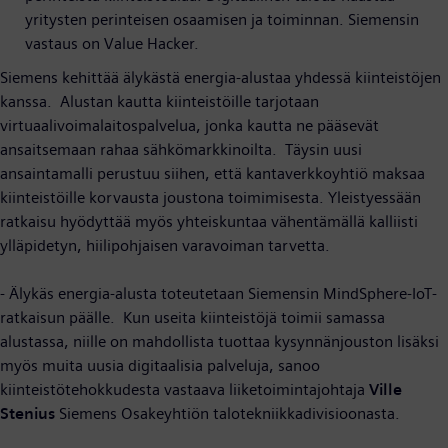
yritysten perinteisen osaamisen ja toiminnan. Siemensin
vastaus on Value Hacker.
Siemens kehittää älykästä energia-alustaa yhdessä kiinteistöjen
kanssa. Alustan kautta kiinteistöille tarjotaan
virtuaalivoimalaitospalvelua, jonka kautta ne pääsevät
ansaitsemaan rahaa sähkömarkkinoilta. Täysin uusi
ansaintamalli perustuu siihen, että kantaverkkoyhtiö maksaa
kiinteistöille korvausta joustona toimimisesta. Yleistyessään
ratkaisu hyödyttää myös yhteiskuntaa vähentämällä kalliisti
ylläpidetyn, hiilipohjaisen varavoiman tarvetta.
- Älykäs energia-alusta toteutetaan Siemensin MindSphere-IoT-
ratkaisun päälle. Kun useita kiinteistöjä toimii samassa
alustassa, niille on mahdollista tuottaa kysynnänjouston lisäksi
myös muita uusia digitaalisia palveluja, sanoo
kiinteistötehokkudesta vastaava liiketoimintajohtaja
Ville
Stenius
Siemens Osakeyhtiön talotekniikkadivisioonasta.