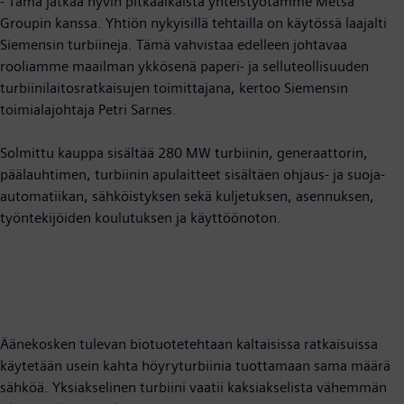
- Tämä jatkaa hyvin pitkäaikaista yhteistyötämme Metsä
Groupin kanssa. Yhtiön nykyisillä tehtailla on käytössä laajalti
Siemensin turbiineja. Tämä vahvistaa edelleen johtavaa
rooliamme maailman ykkösenä paperi- ja selluteollisuuden
turbiinilaitosratkaisujen toimittajana, kertoo Siemensin
toimialajohtaja Petri Sarnes.
Solmittu kauppa sisältää 280 MW turbiinin, generaattorin,
päälauhtimen, turbiinin apulaitteet sisältäen ohjaus- ja suoja-
automatiikan, sähköistyksen sekä kuljetuksen, asennuksen,
työntekijöiden koulutuksen ja käyttöönoton.
Äänekosken tulevan biotuotetehtaan kaltaisissa ratkaisuissa
käytetään usein kahta höyryturbiinia tuottamaan sama määrä
sähköä. Yksiakselinen turbiini vaatii kaksiakselista vähemmän