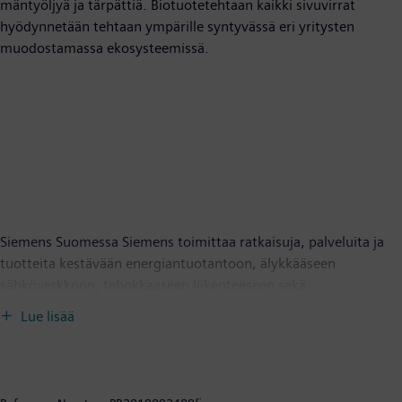
mäntyöljyä ja tärpättiä. Biotuotetehtaan kaikki sivuvirrat
hyödynnetään tehtaan ympärille syntyvässä eri yritysten
muodostamassa ekosysteemissä.
Siemens Suomessa Siemens toimittaa ratkaisuja, palveluita ja
tuotteita kestävään energiantuotantoon, älykkääseen
sähköverkkoon, tehokkaaseen liikenteeseen sekä
kilpailukykyiseen teollisuuteen. Yhtiön tulevaisuuden menestys
Lue lisää
perustuu sähköistykseen, automaatioon ja digitalisaatioon.
Suomessa toimivia Siemens-yhtiöitä ovat Siemens Osakeyhtiö,
Siemens Healthcare Oy, Siemens Gamesa Renewable Energy Oy,
Siemens Mobility Oy, Mentor Graphics Finland Oy, Sarokal Test