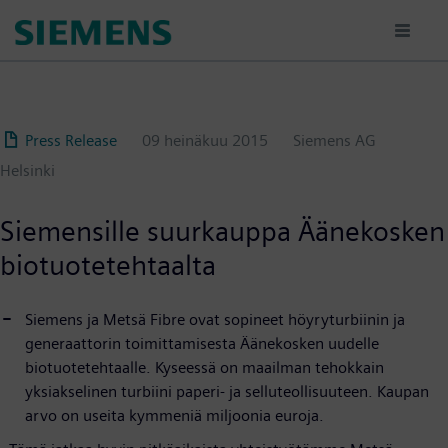
Hyppää
pääsisältöön
Press Release
09 heinäkuu 2015
Siemens AG
Helsinki
Siemensille suurkauppa Äänekosken
biotuotetehtaalta
Siemens ja Metsä Fibre ovat sopineet höyryturbiinin ja
generaattorin toimittamisesta Äänekosken uudelle
biotuotetehtaalle. Kyseessä on maailman tehokkain
yksiakselinen turbiini paperi- ja selluteollisuuteen. Kaupan
arvo on useita kymmeniä miljoonia euroja.