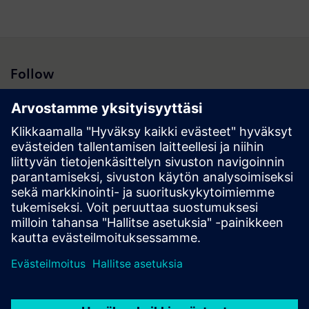
Follow
Hakutulokset | Yhtiö | Siemens
© Siemens 1996 – 2026
Corporate Information
Privacy Policy
Cookie Policy
Terms of use