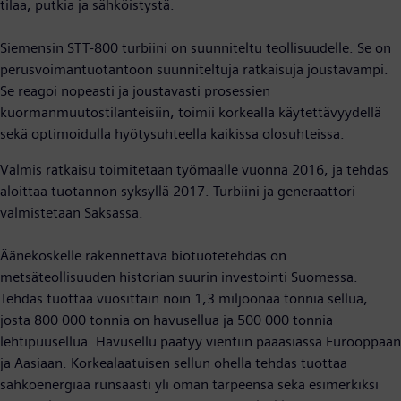
tilaa, putkia ja sähköistystä.
Siemensin STT-800 turbiini on suunniteltu teollisuudelle. Se on
perusvoimantuotantoon suunniteltuja ratkaisuja joustavampi.
Se reagoi nopeasti ja joustavasti prosessien
kuormanmuutostilanteisiin, toimii korkealla käytettävyydellä
sekä optimoidulla hyötysuhteella kaikissa olosuhteissa.
Valmis ratkaisu toimitetaan työmaalle vuonna 2016, ja tehdas
aloittaa tuotannon syksyllä 2017. Turbiini ja generaattori
valmistetaan Saksassa.
Äänekoskelle rakennettava biotuotetehdas on
metsäteollisuuden historian suurin investointi Suomessa.
Tehdas tuottaa vuosittain noin 1,3 miljoonaa tonnia sellua,
josta 800 000 tonnia on havusellua ja 500 000 tonnia
lehtipuusellua. Havusellu päätyy vientiin pääasiassa Eurooppaan
ja Aasiaan. Korkealaatuisen sellun ohella tehdas tuottaa
sähköenergiaa runsaasti yli oman tarpeensa sekä esimerkiksi