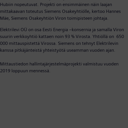
Hubiin nopeutuvat. Projekti on ensimmäinen näin laajan
mittakaavan toteutus Siemens Osakeyhtiölle, kertoo Hannes
Mäe, Siemens Osakeyhtiön Viron toimipisteen johtaja.
Elektrilevi OÜ on osa Eesti Energia –konsernia ja samalla Viron
suurin verkkoyhtiö kattaen noin 93 % Virosta. Yhtiöllä on 650
000 mittauspistettä Virossa. Siemens on tehnyt Elektrilevin
kanssa pitkäjänteistä yhteistyötä useamman vuoden ajan.
Mittaustiedon hallintajärjestelmäprojekti valmistuu vuoden
2019 loppuun mennessä.