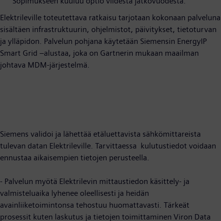
Sopimukseen kuuluu optio viidestä jatkovuodesta.
Elektrileville toteutettava ratkaisu tarjotaan kokonaan palveluna
sisältäen infrastruktuurin, ohjelmistot, päivitykset, tietoturvan
ja ylläpidon. Palvelun pohjana käytetään Siemensin EnergyIP
Smart Grid –alustaa, joka on Gartnerin mukaan maailman
johtava MDM-järjestelmä.
Siemens validoi ja lähettää etäluettavista sähkömittareista
tulevan datan Elektrileville. Tarvittaessa kulutustiedot voidaan
ennustaa aikaisempien tietojen perusteella.
- Palvelun myötä Elektrilevin mittaustiedon käsittely- ja
valmisteluaika lyhenee oleellisesti ja heidän
avainliiketoimintonsa tehostuu huomattavasti. Tärkeät
prosessit kuten laskutus ja tietojen toimittaminen Viron Data