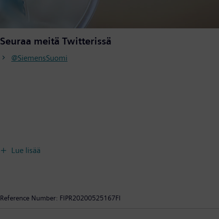
Seuraa meitä Twitterissä
@SiemensSuomi
Lue lisää
Reference Number:
FIPR20200525167FI