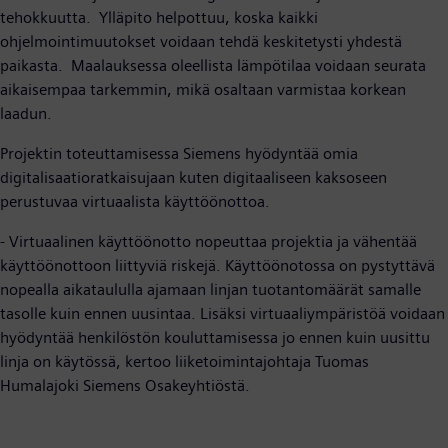
tehokkuutta. Ylläpito helpottuu, koska kaikki
ohjelmointimuutokset voidaan tehdä keskitetysti yhdestä
paikasta. Maalauksessa oleellista lämpötilaa voidaan seurata
aikaisempaa tarkemmin, mikä osaltaan varmistaa korkean
laadun.
Projektin toteuttamisessa Siemens hyödyntää omia
digitalisaatioratkaisujaan kuten digitaaliseen kaksoseen
perustuvaa virtuaalista käyttöönottoa.
- Virtuaalinen käyttöönotto nopeuttaa projektia ja vähentää
käyttöönottoon liittyviä riskejä. Käyttöönotossa on pystyttävä
nopealla aikataululla ajamaan linjan tuotantomäärät samalle
tasolle kuin ennen uusintaa. Lisäksi virtuaaliympäristöä voidaan
hyödyntää henkilöstön kouluttamisessa jo ennen kuin uusittu
linja on käytössä, kertoo liiketoimintajohtaja Tuomas
Humalajoki Siemens Osakeyhtiöstä.