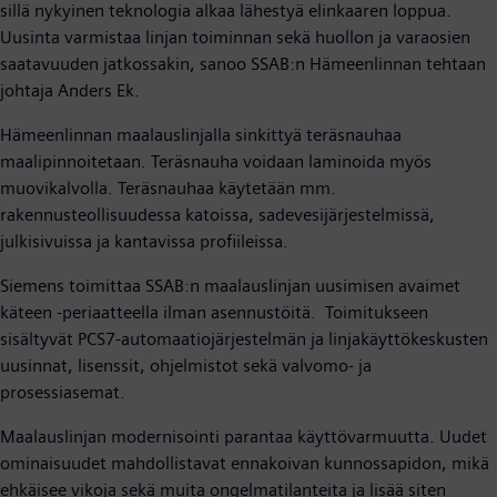
sillä nykyinen teknologia alkaa lähestyä elinkaaren loppua.
Uusinta varmistaa linjan toiminnan sekä huollon ja varaosien
saatavuuden jatkossakin, sanoo SSAB:n Hämeenlinnan tehtaan
johtaja Anders Ek.
Hämeenlinnan maalauslinjalla sinkittyä teräsnauhaa
maalipinnoitetaan. Teräsnauha voidaan laminoida myös
muovikalvolla. Teräsnauhaa käytetään mm.
rakennusteollisuudessa katoissa, sadevesijärjestelmissä,
julkisivuissa ja kantavissa profiileissa.
Siemens toimittaa SSAB:n maalauslinjan uusimisen avaimet
käteen -periaatteella ilman asennustöitä. Toimitukseen
sisältyvät PCS7-automaatiojärjestelmän ja linjakäyttökeskusten
uusinnat, lisenssit, ohjelmistot sekä valvomo- ja
prosessiasemat.
Maalauslinjan modernisointi parantaa käyttövarmuutta. Uudet
ominaisuudet mahdollistavat ennakoivan kunnossapidon, mikä
ehkäisee vikoja sekä muita ongelmatilanteita ja lisää siten