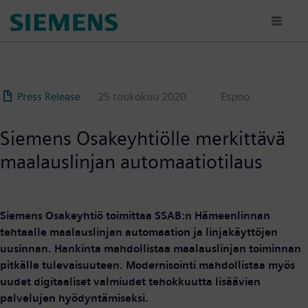
Hyppää
pääsisältöön
Press Release
25 toukokuu 2020
Espoo
Siemens Osakeyhtiölle merkittävä
maalauslinjan automaatiotilaus
Siemens Osakeyhtiö toimittaa SSAB:n Hämeenlinnan
tehtaalle maalauslinjan automaation ja linjakäyttöjen
uusinnan. Hankinta mahdollistaa maalauslinjan toiminnan
pitkälle tulevaisuuteen. Modernisointi mahdollistaa myös
uudet digitaaliset valmiudet tehokkuutta lisäävien
palvelujen hyödyntämiseksi.