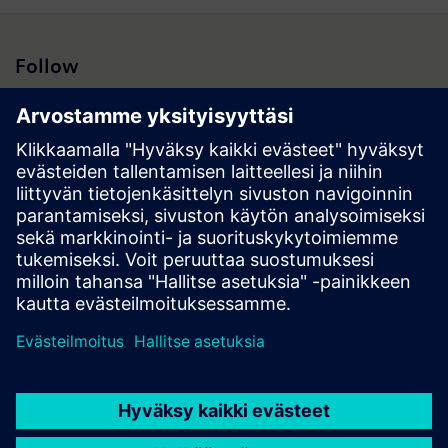
Follow
Hakutulokset | Yhtiö | Siemens
© Siemens 1996 – 2026
Corporate Information
Privacy Policy
Cookie Policy
Terms of use
Digital ID