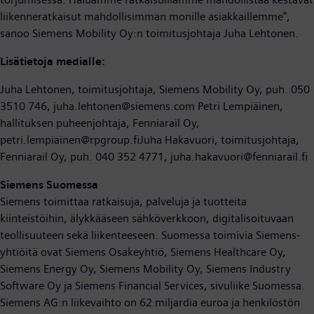
liikenneratkaisut mahdollisimman monille asiakkaillemme",
sanoo Siemens Mobility Oy:n toimitusjohtaja Juha Lehtonen.
Lisätietoja medialle:
Juha Lehtonen, toimitusjohtaja, Siemens Mobility Oy, puh. 050
3510 746, juha.lehtonen@siemens.com Petri Lempiäinen,
hallituksen puheenjohtaja, Fenniarail Oy,
petri.lempiainen@rpgroup.fiJuha Hakavuori, toimitusjohtaja,
Fenniarail Oy, puh. 040 352 4771, juha.hakavuori@fenniarail.fi
Siemens Suomessa
Siemens toimittaa ratkaisuja, palveluja ja tuotteita
kiinteistöihin, älykkääseen sähköverkkoon, digitalisoituvaan
teollisuuteen sekä liikenteeseen. Suomessa toimivia Siemens-
yhtiöitä ovat Siemens Osakeyhtiö, Siemens Healthcare Oy,
Siemens Energy Oy, Siemens Mobility Oy, Siemens Industry
Software Oy ja Siemens Financial Services, sivuliike Suomessa.
Siemens AG:n liikevaihto on 62 miljardia euroa ja henkilöstön