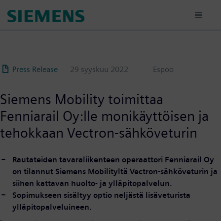
Hyppää
pääsisältöön
Press Release
29 syyskuu 2022
Espoo
Siemens Mobility toimittaa
Fenniarail Oy:lle monikäyttöisen ja
tehokkaan Vectron-sähköveturin
Rautateiden tavaraliikenteen operaattori Fenniarail Oy
on tilannut Siemens Mobilityltä Vectron-sähköveturin ja
siihen kattavan huolto- ja ylläpitopalvelun.
Sopimukseen sisältyy optio neljästä lisäveturista
ylläpitopalveluineen.