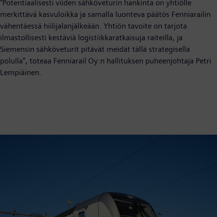
"Potentiaalisesti viiden sähköveturin hankinta on yhtiölle
merkittävä kasvuloikka ja samalla luonteva päätös Fenniarailin
vähentäessä hiilijalanjälkeään. Yhtiön tavoite on tarjota
ilmastollisesti kestäviä logistiikkaratkaisuja raiteilla, ja
Siemensin sähköveturit pitävät meidät tällä strategisella
polulla", toteaa Fenniarail Oy:n hallituksen puheenjohtaja Petri
Lempiäinen.