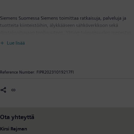
Siemens Suomessa Siemens toimittaa ratkaisuja, palveluja ja
tuotteita kiinteistöihin, älykkääseen sähköverkkoon sekä
digitalisoituvaan teollisuuteen. Yhtiön tulevaisuuden menestys
perustuu sähköistykseen, automaatioon ja digitalisaatioon.
Lue lisää
Suomessa toimivia Siemens-yhtiöitä ovat Siemens Osakeyhtiö,
Siemens Healthcare Oy, Siemens Energy Oy, Siemens Mobility
Oy, Siemens Industry Software Oy ja Siemens Financial
Services, sivuliike Suomessa. Siemens Osakeyhtiöllä on
Reference Number:
FIPR20231019217FI
aluekonttorit Virossa, Latviassa ja Liettuassa sekä VIBECO Oy -
niminen tytäryhtiö Suomessa. Siemens Osakeyhtiön liikevaihto
Suomessa ja Baltiassa on noin 190 miljoonaa euroa ja
henkilöstön määrä noin 415. Siemens AG:n liikevaihto on 62
miljardia euroa ja henkilöstön määrä noin 300 000. Siemens
toimii 200 maassa.
siemens.fi
Ota yhteyttä
Kirsi Rejman