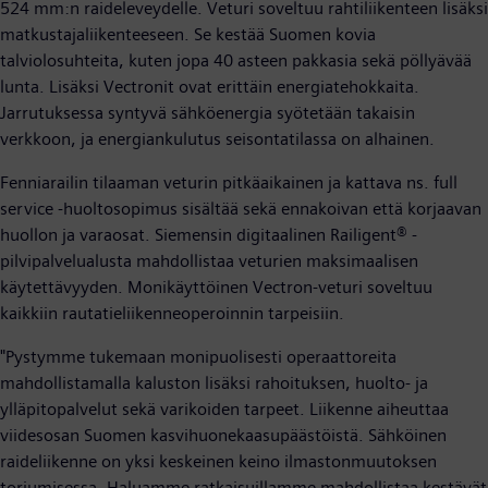
524 mm:n raideleveydelle. Veturi soveltuu rahtiliikenteen lisäksi
matkustajaliikenteeseen. Se kestää Suomen kovia
talviolosuhteita, kuten jopa 40 asteen pakkasia sekä pöllyävää
lunta. Lisäksi Vectronit ovat erittäin energiatehokkaita.
Jarrutuksessa syntyvä sähköenergia syötetään takaisin
verkkoon, ja energiankulutus seisontatilassa on alhainen.
Fenniarailin tilaaman veturin pitkäaikainen ja kattava ns. full
service -huoltosopimus sisältää sekä ennakoivan että korjaavan
huollon ja varaosat. Siemensin digitaalinen Railigent® -
pilvipalvelualusta mahdollistaa veturien maksimaalisen
käytettävyyden. Monikäyttöinen Vectron-veturi soveltuu
kaikkiin rautatieliikenneoperoinnin tarpeisiin.
"Pystymme tukemaan monipuolisesti operaattoreita
mahdollistamalla kaluston lisäksi rahoituksen, huolto- ja
ylläpitopalvelut sekä varikoiden tarpeet. Liikenne aiheuttaa
viidesosan Suomen kasvihuonekaasupäästöistä. Sähköinen
raideliikenne on yksi keskeinen keino ilmastonmuutoksen
torjumisessa. Haluamme ratkaisuillamme mahdollistaa kestävät