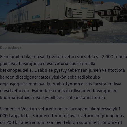
Kuvituskuva
Fenniarailin tilaama sähköveturi veturi voi vetää yli 2 000 tonnia
painavaa tavarajunaa dieselveturia suuremmalla
keskinopeudella. Lisäksi se pystyy tekemään junien vaihtotyötä
kahden dieselgeneraattoriyksikön sekä radiokauko-
ohjausjärjestelmän avulla. Vaihtotyöhön ei siis tarvita erillisiä
dieselvetureita. Esimerkiksi metsäteollisuuden tavarajunien
kuormausalueet ovat tyypillisesti sähköistämättömiä.
Siemensin Vectron-vetureita on jo Euroopan liikenteessä yli 1
000 kappaletta. Suomeen toimitettavan veturin huippunopeus
on 200 kilometriä tunnissa. Sen telit on suunniteltu Suomen 1