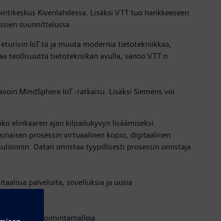
intikeskus Kivenlahdessa. Lisäksi VTT tuo hankkeeseen
ssien suunnittelussa.
turivin IoT:tä ja muuta modernia tietotekniikkaa,
a teollisuutta tietotekniikan avulla, sanoo VTT:n
voin MindSphere IoT -ratkaisu. Lisäksi Siemens voi
o elinkaaren ajan kilpailukyvyn lisäämiseksi.
rsinaisen prosessin virtuaalinen kopio, digitaalinen
loinnin. Datan omistaa tyypillisesti prosessin omistaja
alisia palveluita, sovelluksia ja uusia
muuttaa liiketoimintamalleja.