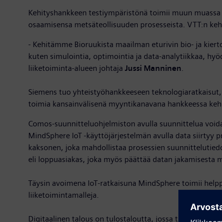
Kehityshankkeen testiympäristönä toimii muun muassa VT
osaamisensa metsäteollisuuden prosesseista. VTT:n kehi
- Kehitämme Bioruukista maailman eturivin bio- ja kiert
kuten simulointia, optimointia ja data-analytiikkaa, hy
liiketoiminta-alueen johtaja
Jussi Manninen
.
Siemens tuo yhteistyöhankkeeseen teknologiaratkaisut, j
toimia kansainvälisenä myyntikanavana hankkeessa kehite
Comos-suunnitteluohjelmiston avulla suunnittelua voida
MindSphere IoT -käyttöjärjestelmän avulla data siirtyy pr
kaksonen, joka mahdollistaa prosessien suunnittelutied
eli loppuasiakas, joka myös päättää datan jakamisesta mu
Täysin avoimena IoT-ratkaisuna MindSphere toimii helppok
liiketoimintamalleja.
Digitaalinen talous on tulostaloutta, jossa tuotteiden j