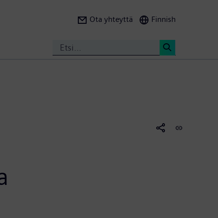
Ota yhteyttä
Finnish
Search
<
a