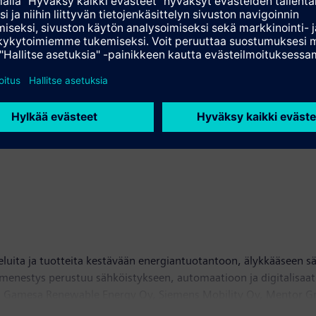
r -ekosysteemiin tuottamaan ohjelmistoja, sovelluksia ja palveluj
oja ekosysteemiin. Suomen 100-vuotisjuhlavuosi on oikea hetki 
eluita ja tuotteita kestävään energiantuotantoon, älykkääseen 
n menestys perustuu sähköistykseen, automaatioon ja digitalisaa
 Gamesa Renewable Energy Oy, Siemens Mobility Oy, Mentor Grap
ns Osakeyhtiöllä on kiinteistöjen digitaalisia palveluja tarjoava