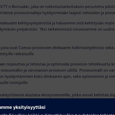
T:n Bioruukki, joka on tutkimustarkoituksiin perustettu piloto
ttämiä prosessimalleja hyödynnetään laajasti tehtaiden ja prose
otalouden kehitysympäristöä ja haluamme siitä kehittyvän myös e
ödyntävän ympäristön. Yksi tärkeimmistä visioistamme on uudista
oita ovat Comos-prosessien elinkaaren hallintaohjelmisto sekä a
tyille ratkaisuille.
an nopeuttaa ja tehostaa ja optimoida prosessin tehokkuutta kok
osessimallin ja varsinaisen prosessin välillä. Prosessimalli on va
on hyödyntäminen koko elinkaaren ajan, sekä optimoinnin ja simu
ille toimijoille.
äyttöisenä alustana ekosysteemeille, jotka voivat kehittää digita
a palvelujen sijasta myydään tulosta tai arvoa, mikä väistämättä 