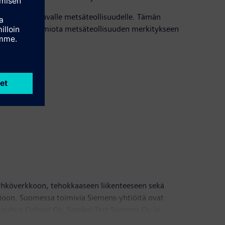
a digitalisoituvalle metsäteollisuudelle. Tämän
kiinnittää huomiota metsäteollisuuden merkitykseen
sähköverkkoon, tehokkaaseen liikenteeseen sekä
tioon. Suomessa toimivia Siemens-yhtiöitä ovat
hics Finland Oy, Sarokal Test Systems Oy ja
 VIBECO-tytäryhtiö Suomessa sekä aluekonttorit