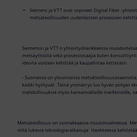
Siemens ja VTT ovat sopineet Digital Fiber -yhteis
metsäteollisuuden uudenlaisten prosessien kehittä
Siemensin ja VTT:n yhteistyöhankkeessa muodostetaan
metsäyhtiöitä sekä prosessiosaajia kuten konsulttiyht
ideoita voidaan kehittää ja kaupallistaa ketterästi.
- Suomessa on ylivoimaista metsäteollisuusosaamista, 
kaikki hyötyvät. Tämä ymmärrys luo hyvän pohjan ek
mahdollisuuksia myös kansainvälisille markkinoille,
Metsäteollisuus on voimakkaassa muutosvaiheessa. Metsä
niitä tukevia teknologiaratkaisuja. Hankkeessa kehitet