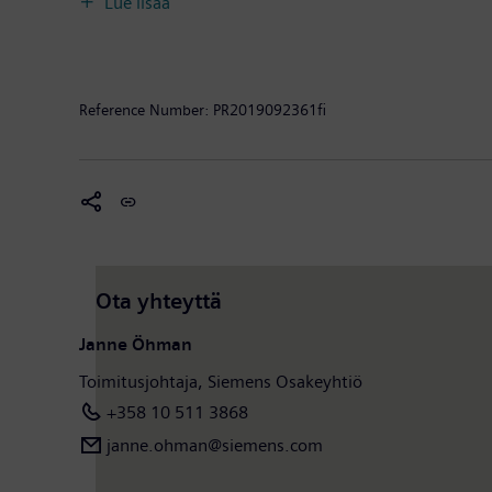
Lue lisää
Virossa, Latviassa sekä Liettuassa. Siemensin Osakey
liikevaihto on 80 miljardia euroa ja henkilöstön mää
Reference Number:
PR2019092361fi
Ota yhteyttä
Janne Öhman
Toimitusjohtaja, Siemens Osakeyhtiö
+358 10 511 3868
janne.ohman​​@siemens.com