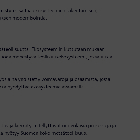
yhteistyö sisältää ekosysteemien rakentamisen,
kuksen modernisointia.
säteollisuutta. Ekosysteemiin kutsutaan mukaan
 luoda menestyvä teollisuusekosysteemi, jossa uusia
ös aina yhdistetty voimavaroja ja osaamista, josta
joka hyödyttää ekosysteemiä avaamalla
 ja kierrätys edellyttävät uudenlaisia prosesseja ja
sta hyötyy Suomen koko metsäteollisuus.