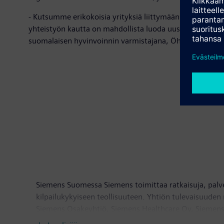
- Kutsumme erikokoisia yrityksiä liittymään Digital Fibe
yhteistyön kautta on mahdollista luoda uusia työpaikk
suomalaisen hyvinvoinnin varmistajana, Öhman toteaa.​
Siemens Suomessa Siemens toimittaa ratkaisuja, palv
kilpailukykyiseen teollisuuteen. Yhtiön tulevaisuude
Siemens Osakeyhtiö, Siemens Healthcare Oy, Siemens
Siemens Financial Services, sivuliike Suomessa. Sieme