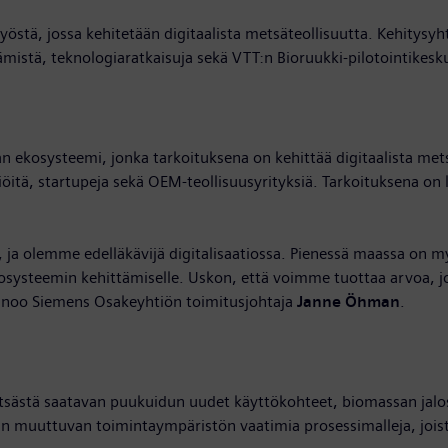
työstä, jossa kehitetään digitaalista metsäteollisuutta. Kehitys
mistä, teknologiaratkaisuja sekä VTT:n Bioruukki-pilotointikes
 ekosysteemi, jonka tarkoituksena on kehittää digitaalista met
iöitä, startupeja sekä OEM-teollisuusyrityksiä. Tarkoituksena on
ja olemme edelläkävijä digitalisaatiossa. Pienessä maassa on my
osysteemin kehittämiselle. Uskon, että voimme tuottaa arvoa, 
 sanoo Siemens Osakeyhtiön toimitusjohtaja
Janne Öhman
.
stä saatavan puukuidun uudet käyttökohteet, biomassan jalostus
ään muuttuvan toimintaympäristön vaatimia prosessimalleja, joi