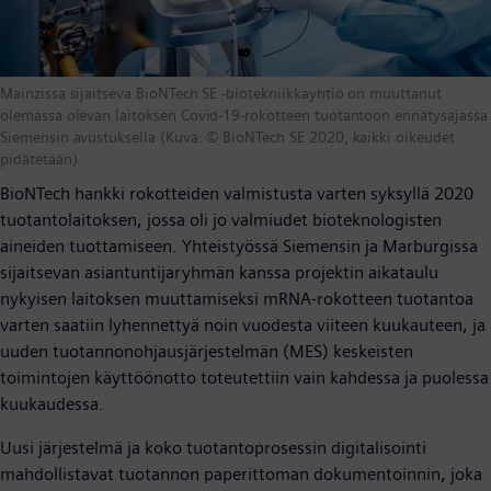
Mainzissa sijaitseva BioNTech SE -biotekniikkayhtiö on muuttanut
olemassa olevan laitoksen Covid-19-rokotteen tuotantoon ennätysajassa
Siemensin avustuksella (Kuva: © BioNTech SE 2020, kaikki oikeudet
pidätetään).
BioNTech hankki rokotteiden valmistusta varten syksyllä 2020
tuotantolaitoksen, jossa oli jo valmiudet bioteknologisten
aineiden tuottamiseen. Yhteistyössä Siemensin ja Marburgissa
sijaitsevan asiantuntijaryhmän kanssa projektin aikataulu
nykyisen laitoksen muuttamiseksi mRNA-rokotteen tuotantoa
varten saatiin lyhennettyä noin vuodesta viiteen kuukauteen, ja
uuden tuotannonohjausjärjestelmän (MES) keskeisten
toimintojen käyttöönotto toteutettiin vain kahdessa ja puolessa
kuukaudessa.
Uusi järjestelmä ja koko tuotantoprosessin digitalisointi
mahdollistavat tuotannon paperittoman dokumentoinnin, joka