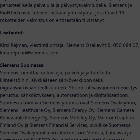
perusteellisella palvelulla ja päivystysvalmiudella. Siemens ja
BioNTech ovat tehneet pitkään yhteistyötä, jota Covid-19-
rokotteiden valmistus on entisestään tiivistänyt.
Lisätiedot:
Kirsi Rejman, viestintäjohtaja, Siemens Osakeyhtiö, 050 684 07,
kirsi.rejman@siemens.com
Siemens Suomessa
Siemens toimittaa ratkaisuja, palveluja ja tuotteita
kiinteistöihin, älykkääseen sähköverkkoon sekä
digitalisoituvaan teollisuuteen. Yhtiön tulevaisuuden menestys
perustuu sähköistykseen, automaatioon ja digitalisaatioon.
Suomessa toimivia Siemens-yhtiöitä ovat Siemens Osakeyhtiö,
Siemens Healthcare Oy, Siemens Energy Oy, Siemens Gamesa
Renewable Energy Oy, Siemens Mobility Oy, Mentor Graphics
Finland Oy ja Siemens Financial Services, sivuliike Suomessa.
Siemens Osakeyhtiöllä on aluekonttorit Virossa, Latviassa ja