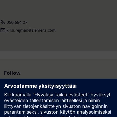
050 684 07
kirsi.rejman@siemens.com
Follow
Hakutulokset | Yhtiö | Siemens