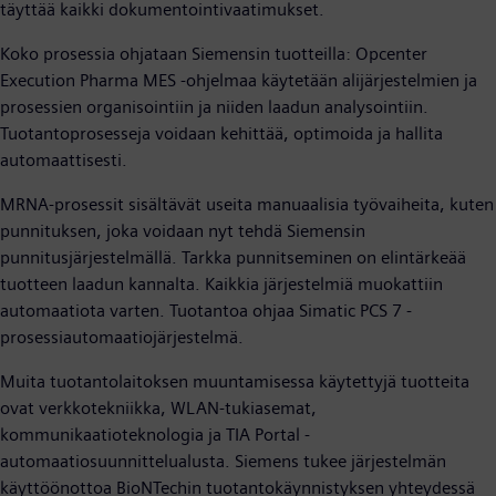
täyttää kaikki dokumentointivaatimukset.
Koko prosessia ohjataan Siemensin tuotteilla: Opcenter
Execution Pharma MES -ohjelmaa käytetään alijärjestelmien ja
prosessien organisointiin ja niiden laadun analysointiin.
Tuotantoprosesseja voidaan kehittää, optimoida ja hallita
automaattisesti.
MRNA-prosessit sisältävät useita manuaalisia työvaiheita, kuten
punnituksen, joka voidaan nyt tehdä Siemensin
punnitusjärjestelmällä. Tarkka punnitseminen on elintärkeää
tuotteen laadun kannalta. Kaikkia järjestelmiä muokattiin
automaatiota varten. Tuotantoa ohjaa Simatic PCS 7 -
prosessiautomaatiojärjestelmä.
Muita tuotantolaitoksen muuntamisessa käytettyjä tuotteita
ovat verkkotekniikka, WLAN-tukiasemat,
kommunikaatioteknologia ja TIA Portal -
automaatiosuunnittelualusta. Siemens tukee järjestelmän
käyttöönottoa BioNTechin tuotantokäynnistyksen yhteydessä