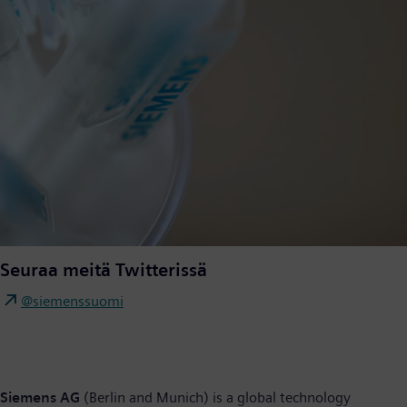
Seuraa meitä Twitterissä
@siemenssuomi
Siemens AG
(Berlin and Munich) is a global technology