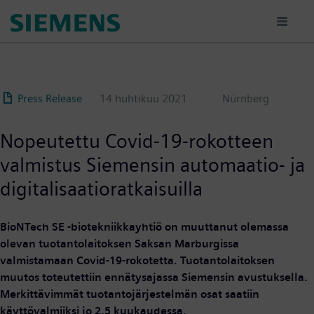
Hyppää
pääsisältöön
Press Release
14 huhtikuu 2021
Nürnberg
Nopeutettu Covid-19-rokotteen
valmistus Siemensin automaatio- ja
digitalisaatioratkaisuilla
BioNTech SE -biotekniikkayhtiö on muuttanut olemassa
olevan tuotantolaitoksen Saksan Marburgissa
valmistamaan Covid-19-rokotetta. Tuotantolaitoksen
muutos toteutettiin ennätysajassa Siemensin avustuksella.
Merkittävimmät tuotantojärjestelmän osat saatiin
käyttövalmiiksi jo 2,5 kuukaudessa.