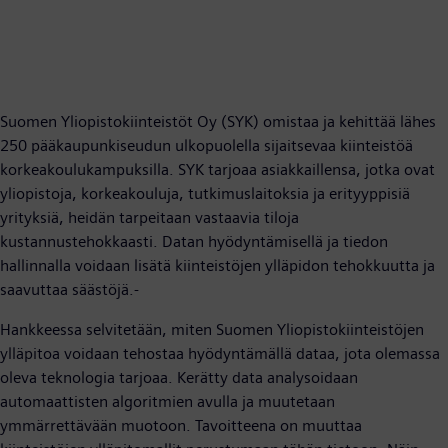
Suomen Yliopistokiinteistöt Oy (SYK) omistaa ja kehittää lähes
250 pääkaupunkiseudun ulkopuolella sijaitsevaa kiinteistöä
korkeakoulukampuksilla. SYK tarjoaa asiakkaillensa, jotka ovat
yliopistoja, korkeakouluja, tutkimuslaitoksia ja erityyppisiä
yrityksiä, heidän tarpeitaan vastaavia tiloja
kustannustehokkaasti. Datan hyödyntämisellä ja tiedon
hallinnalla voidaan lisätä kiinteistöjen ylläpidon tehokkuutta ja
saavuttaa säästöjä.-
Hankkeessa selvitetään, miten Suomen Yliopistokiinteistöjen
ylläpitoa voidaan tehostaa hyödyntämällä dataa, jota olemassa
oleva teknologia tarjoaa. Kerätty data analysoidaan
automaattisten algoritmien avulla ja muutetaan
ymmärrettävään muotoon. Tavoitteena on muuttaa