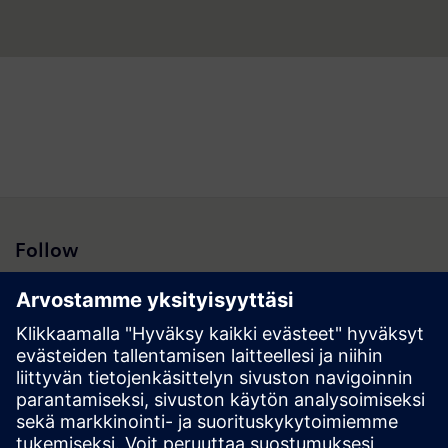
Follow
Hakutulokset | Yhtiö | Siemens
© Siemens 1996 – 2026