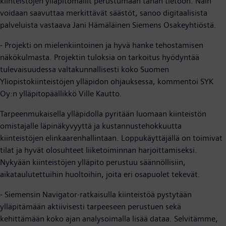
kiinteistöjen ylläpitomallit perustumaan tähän tietoon. Näin
voidaan saavuttaa merkittävät säästöt, sanoo digitaalisista
palveluista vastaava Jani Hämäläinen Siemens Osakeyhtiöstä.
- Projekti on mielenkiintoinen ja hyvä hanke tehostamisen
näkökulmasta. Projektin tuloksia on tarkoitus hyödyntää
tulevaisuudessa valtakunnallisesti koko Suomen
Yliopistokiinteistöjen ylläpidon ohjauksessa, kommentoi SYK
Oy:n ylläpitopäällikkö Ville Kautto.
Tarpeenmukaisella ylläpidolla pyritään luomaan kiinteistön
omistajalle läpinäkyvyyttä ja kustannustehokkuutta
kiinteistöjen elinkaarenhallintaan. Loppukäyttäjällä on toimivat
tilat ja hyvät olosuhteet liiketoiminnan harjoittamiseksi.
Nykyään kiinteistöjen ylläpito perustuu säännöllisiin,
aikataulutettuihin huoltoihin, joita eri osapuolet tekevät.
- Siemensin Navigator-ratkaisulla kiinteistöä pystytään
ylläpitämään aktiivisesti tarpeeseen perustuen sekä
kehittämään koko ajan analysoimalla lisää dataa. Selvitämme,