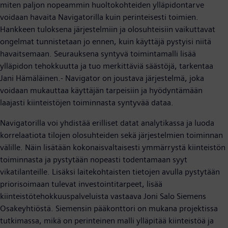
miten paljon nopeammin huoltokohteiden ylläpidontarve
voidaan havaita Navigatorilla kuin perinteisesti toimien.
Hankkeen tuloksena järjestelmiin ja olosuhteisiin vaikuttavat
ongelmat tunnistetaan jo ennen, kuin käyttäjä pystyisi niitä
havaitsemaan. Seurauksena syntyvä toimintamalli lisää
ylläpidon tehokkuutta ja tuo merkittäviä säästöjä, tarkentaa
Jani Hämäläinen.- Navigator on joustava järjestelmä, joka
voidaan mukauttaa käyttäjän tarpeisiin ja hyödyntämään
laajasti kiinteistöjen toiminnasta syntyvää dataa.
Navigatorilla voi yhdistää erilliset datat analytikassa ja luoda
korrelaatiota tilojen olosuhteiden sekä järjestelmien toiminnan
välille. Näin lisätään kokonaisvaltaisesti ymmärrystä kiinteistön
toiminnasta ja pystytään nopeasti todentamaan syyt
vikatilanteille. Lisäksi laitekohtaisten tietojen avulla pystytään
priorisoimaan tulevat investointitarpeet, lisää
kiinteistötehokkuuspalveluista vastaava Joni Salo Siemens
Osakeyhtiöstä. Siemensin pääkonttori on mukana projektissa
tutkimassa, mikä on perinteinen malli ylläpitää kiinteistöä ja