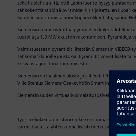
sekä huolehtia siitä, että Lapin luonto pysyy puhtaana
sähkökenttähäiriöitä pyramideihin sijoitettujen kuparik
Suomen suurimmista aurinkopaneelikentistä, sanoo Hullu 
Siemensin toimitus kattaa pyramidien koko talotekniik
tuotolla ja 1,3 MW akuston rakentamisen. Pyramideja 
Valmistuessaan pyramidit liitetään Siemensin VIBECO-ty
sähkömarkkinoille joustoksi. Pyramidit voivat lisätä t
korvausta joustona toimimisesta.
Siemensin virtuaalinen alusta ja siihen liitetty kiintei
Ville Stenius Siemens Osakeyhtiön Smart Infrastructure 
Siemensin uuden virtuaalivoimalaitospalvelun ovat jo
Työ- ja elinkeinoministeriö tukee ensimmäisenä virtuaali
varmistaa, että yhteiskunnallisesti merkittävä toimint