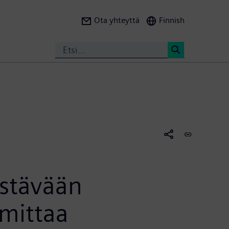
Ota yhteyttä
Finnish
Search
<
estävään
imittaa