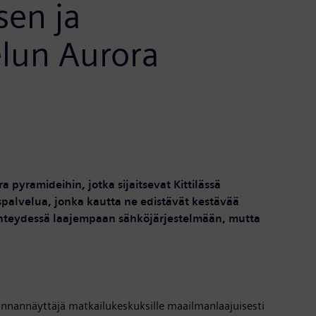
sen ja
elun Aurora
 pyramideihin, jotka sijaitsevat Kittilässä
ospalvelua, jonka kautta ne edistävät kestävää
yhteydessä laajempaan sähköjärjestelmään, mutta
uunnannäyttäjä matkailukeskuksille maailmanlaajuisesti