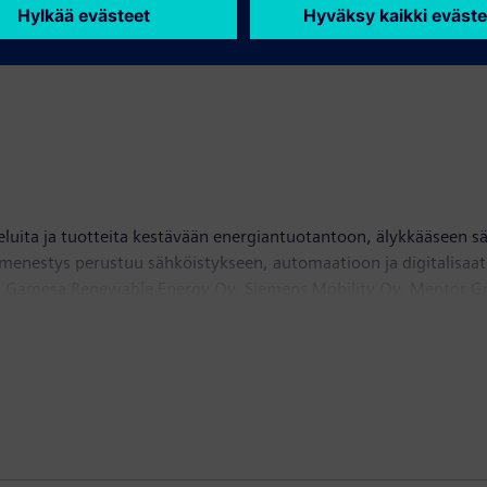
eluita ja tuotteita kestävään energiantuotantoon, älykkääseen 
n menestys perustuu sähköistykseen, automaatioon ja digitalisaa
 Gamesa Renewable Energy Oy, Siemens Mobility Oy, Mentor Grap
ns Osakeyhtiöllä on kiinteistöjen digitaalisia palveluja tarjoava
htiön liikevaihto Suomessa ja Baltiassa on noin 215 miljoonaa e
rä noin 350 000. Siemens toimii 200 maassa.