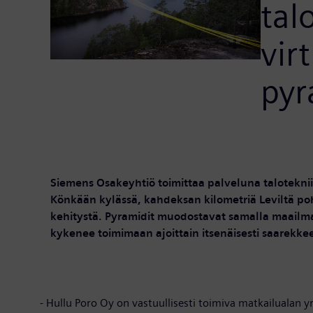
tal
vir
pyr
Siemens Osakeyhtiö toimittaa palveluna talotekniik
Könkään kylässä, kahdeksan kilometriä Leviltä pohj
kehitystä. Pyramidit muodostavat samalla maailm
kykenee toimimaan ajoittain itsenäisesti saarekke
- Hullu Poro Oy on vastuullisesti toimiva matkailualan y