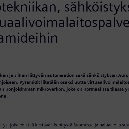
otekniikan, sähköistyk
tuaalivoimalaitospalv
amideihin
an ja siihen liittyvän automaation sekä sähköistyksen Aurora
oiseen. Pyramidit liitetään osaksi uutta virtuaalivoimalait
an pohjoisimman mikroverkon, joka on normaalissa tilassa 
ena.
ritys, joka edistää kestävää kehitystä Suomessa ja haluaa olla s