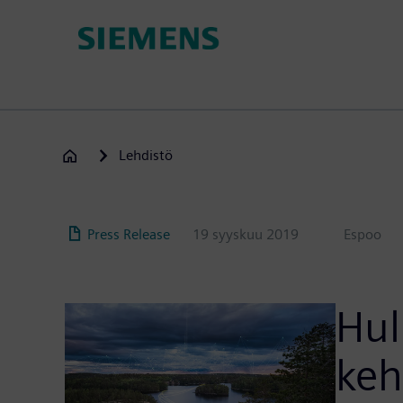
Hyppää
pääsisältöön
Lehdistö
Press Release
19 syyskuu 2019
Espoo
Hul
keh