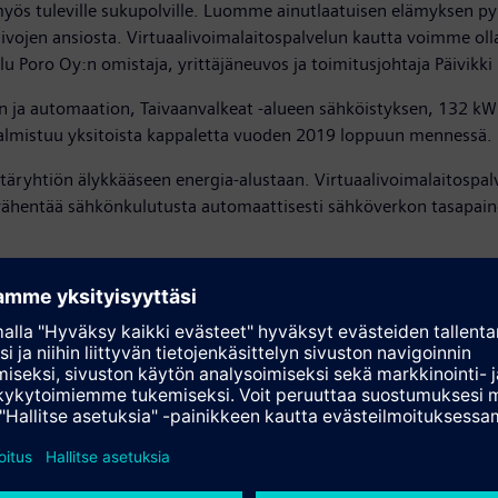
 myös tuleville sukupolville. Luomme ainutlaatuisen elämyksen 
aivojen ansiosta. Virtuaalivoimalaitospalvelun kautta voimme ol
Poro Oy:n omistaja, yrittäjäneuvos ja toimitusjohtaja Päivikki 
an ja automaation, Taivaanvalkeat -alueen sähköistyksen, 132 k
valmistuu yksitoista kappaletta vuoden 2019 loppuun mennessä.
täryhtiön älykkääseen energia-alustaan. Virtuaalivoimalaitospal
ai vähentää sähkönkulutusta automaattisesti sähköverkon tasapai
stöautomaatio mahdollistavat pyramidien toiminnan tehokkaasti ja
-yksiköstä.
 tilanneet kauppakeskus Sello, VR Group, Lappeenrannan kaupu
voimalaitokseen liittyvien kiinteistöjen teknologiainvestointeja
a edistyy mahdollisimman nopeasti.