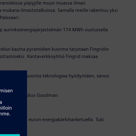
pyramideissa yöpyjille muun muassa ilman
la mukana ilmastotalkoissa. Samalla meille rakentuu yksi
Palosaari.
Wp aurinkoenergiajärjestelmän 114 MWh vuotuisella
velun kautta pyramidien kuorma tarjotaan Fingridin
nottamiseksi. Kantaverkkoyhtiö Fingrid maksaa
 turvallisesti uusinta teknologiaa hyödyntäen, sanoo
nki ja kauppakeskus Goodman.
 8,4 miljoonan euron energiakärkihanketuella. Tuki