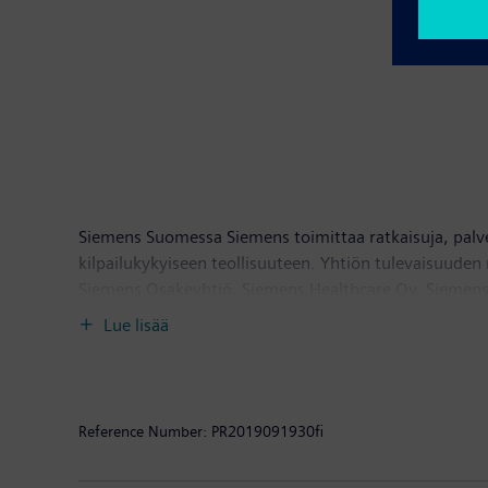
Siemens Suomessa Siemens toimittaa ratkaisuja, palv
kilpailukykyiseen teollisuuteen. Yhtiön tulevaisuude
Siemens Osakeyhtiö, Siemens Healthcare Oy, Siemens
Siemens Financial Services, sivuliike Suomessa. Sieme
Lue lisää
Virossa, Latviassa sekä Liettuassa. Siemensin Osakey
liikevaihto on 80 miljardia euroa ja henkilöstön mää
Reference Number:
PR2019091930fi