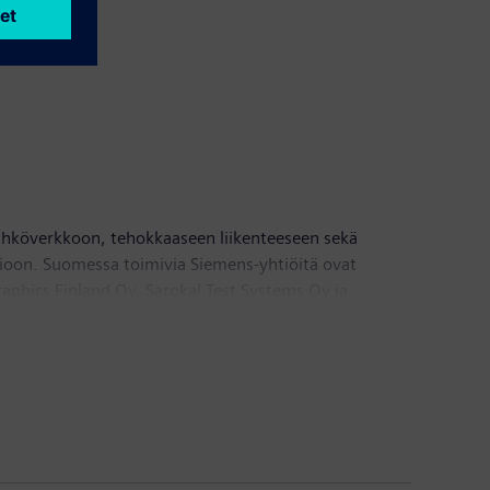
sähköverkkoon, tehokkaaseen liikenteeseen sekä
tioon. Suomessa toimivia Siemens-yhtiöitä ovat
hics Finland Oy, Sarokal Test Systems Oy ja
 VIBECO-tytäryhtiö Suomessa sekä aluekonttorit
uroa ja henkilöstön määrä noin 535. Siemens AG:n