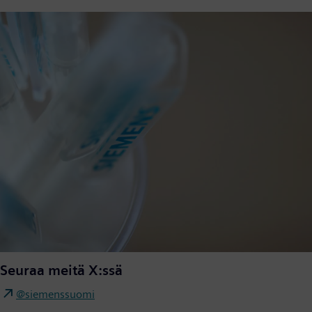
Seuraa meitä X:ssä
@siemenssuomi