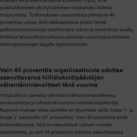
mukaan 44 prosenttia uskoo kuitenkin myös, että
joukkoliikenteen yksityistäminen nopeuttaisi hiilestä
irtautumista. Tutkimukseen vastanneista johtajista 46
prosenttia uskoo, että sähköautoista pitäisi tehdä
polttomoottoriautoja edullisempia tukien ja verotuksen avulla.
Heikkoa latausinfrastruktuuria pidetään suurimpana esteenä
sähköajoneuvojen laajalle käyttöönotolle.
Vain 40 prosenttia organisaatioista odottaa
saavuttavansa hiilidioksidipäästöjen
vähentämistavoitteet tänä vuonna
Yrityksillä on paineita vähentää liiketoimintamalliensa,
omaisuutensa ja infrastruktuurinsa hiilidioksidipäästöjä.
Raportin mukaan lähes puolella on tavoitteet näille Scope 1- ja
Scope 2 -päästöille (47 prosenttia). Vain 40 prosenttia pitää
todennäköisenä, että he saavuttavat tulevan vuoden
tavoitteensa, ja vain 44 prosenttia odottaa saavuttavansa