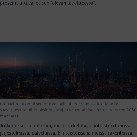
prosenttia kuvailee sen “olevan tavoitteessa".
Globaalin tutkimuksen mukaan alle 50 % organisaatioista uskoo
saavuttavansa hiilidioksidipäästöjen vähentämistavoitteet vuoteen 2030
mennessä.
Tutkimuksessa mitattiin, millaista kehitystä infrastruktuurissa –
järjestelmissä, palveluissa, kiinteistöissä ja muissa rakenteissa –