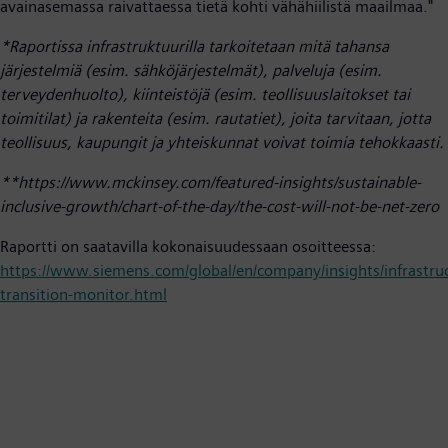
avainasemassa raivattaessa tietä kohti vähähiilistä maailmaa."
*Raportissa infrastruktuurilla tarkoitetaan mitä tahansa
järjestelmiä (esim. sähköjärjestelmät), palveluja (esim.
terveydenhuolto), kiinteistöjä (esim. teollisuuslaitokset tai
toimitilat) ja rakenteita (esim. rautatiet), joita tarvitaan, jotta
teollisuus, kaupungit ja yhteiskunnat voivat toimia tehokkaasti.
**https://www.mckinsey.com/featured-insights/sustainable-
inclusive-growth/chart-of-the-day/the-cost-will-not-be-net-zero
Raportti on saatavilla kokonaisuudessaan osoitteessa:
https://www.siemens.com/global/en/company/insights/infrastru
transition-monitor.html