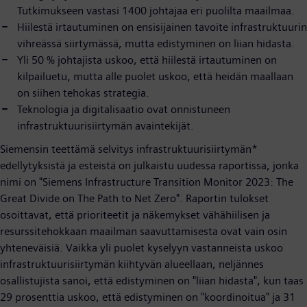
Tutkimukseen vastasi 1400 johtajaa eri puolilta maailmaa.
Hiilestä irtautuminen on ensisijainen tavoite infrastruktuurin
vihreässä siirtymässä, mutta edistyminen on liian hidasta.
Yli 50 % johtajista uskoo, että hiilestä irtautuminen on
kilpailuetu, mutta alle puolet uskoo, että heidän maallaan
on siihen tehokas strategia.
Teknologia ja digitalisaatio ovat onnistuneen
infrastruktuurisiirtymän avaintekijät.
Siemensin teettämä selvitys infrastruktuurisiirtymän*
edellytyksistä ja esteistä on julkaistu uudessa raportissa, jonka
nimi on "Siemens Infrastructure Transition Monitor 2023: The
Great Divide on The Path to Net Zero". Raportin tulokset
osoittavat, että prioriteetit ja näkemykset vähähiilisen ja
resurssitehokkaan maailman saavuttamisesta ovat vain osin
yhteneväisiä. Vaikka yli puolet kyselyyn vastanneista uskoo
infrastruktuurisiirtymän kiihtyvän alueellaan, neljännes
osallistujista sanoi, että edistyminen on "liian hidasta", kun taas
29 prosenttia uskoo, että edistyminen on "koordinoitua" ja 31