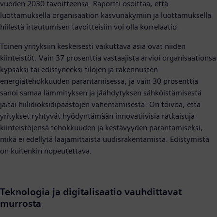
vuoden 2030 tavoitteensa. Raportti osoittaa, että
luottamuksella organisaation kasvunäkymiin ja luottamuksella
hiilestä irtautumisen tavoitteisiin voi olla korrelaatio.
Toinen yrityksiin keskeisesti vaikuttava asia ovat niiden
kiinteistöt. Vain 37 prosenttia vastaajista arvioi organisaationsa
kypsäksi tai edistyneeksi tilojen ja rakennusten
energiatehokkuuden parantamisessa, ja vain 30 prosenttia
sanoi samaa lämmityksen ja jäähdytyksen sähköistämisestä
ja/tai hiilidioksidipäästöjen vähentämisestä. On toivoa, että
yritykset ryhtyvät hyödyntämään innovatiivisia ratkaisuja
kiinteistöjensä tehokkuuden ja kestävyyden parantamiseksi,
mikä ei edellytä laajamittaista uudisrakentamista. Edistymistä
on kuitenkin nopeutettava.
Teknologia ja digitalisaatio vauhdittavat
murrosta