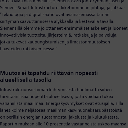
toteaa Matthias Rebellius, Siemens AG:n johtoryhmän jäsen ja
Siemens Smart Infrastructure -liiketoiminnan johtaja, ja jatkaa:
“Teknologia ja digitalisaatio ovat avainasemassa tämän
siirtymän saavuttamisessa älykkäällä ja kestävällä tavalla.
Siemensillä olemme jo ottaneet ensimmäiset askeleet ja luoneet
innovatiivisia tuotteita, järjestelmiä, ratkaisuja ja palveluja,
jotka tukevat kaupungistumisen ja ilmastonmuutoksen
haasteiden ratkaisemisessa."
Muutos ei tapahdu riittävän nopeasti
alueellisella tasolla
Infrastruktuurisiirtymän kiihtymisestä huolimatta siihen
tarvitaan lisää nopeutta alueellisesti, jotta voidaan tukea
vähähiilistä maailmaa. Energiakysymykset ovat etusijalla, sillä
lähes kolme neljäsosaa maailman kasvihuonekaasupäästöistä
on peräisin energian tuotannosta, jakelusta ja kulutuksesta.
Raportin mukaan alle 10 prosenttia vastanneista uskoo maansa