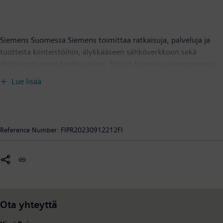
Siemens Suomessa Siemens toimittaa ratkaisuja, palveluja ja
tuotteita kiinteistöihin, älykkääseen sähköverkkoon sekä
digitalisoituvaan teollisuuteen. Yhtiön tulevaisuuden menestys
perustuu sähköistykseen, automaatioon ja
Lue lisää
digitalisaatioon. Suomessa toimivia Siemens-yhtiöitä ovat
Siemens Osakeyhtiö, Siemens Healthcare Oy, Siemens Energy
Oy, Siemens Mobility Oy, Siemens Industry Software Oy ja
Siemens Financial Services, sivuliike Suomessa. Siemens
Reference Number:
FIPR20230912212FI
Osakeyhtiöllä on aluekonttorit Virossa, Latviassa ja Liettuassa
sekä VIBECO Oy -niminen tytäryhtiö Suomessa. Siemens
Osakeyhtiön liikevaihto Suomessa ja Baltiassa on noin 216
miljoonaa euroa ja henkilöstön määrä 433. Siemens AG:n
liikevaihto on 72 miljardia euroa ja henkilöstön määrä noin 311
000. Siemens toimii 200 maassa. Lisätietoa:
siemens.fi
Ota yhteyttä