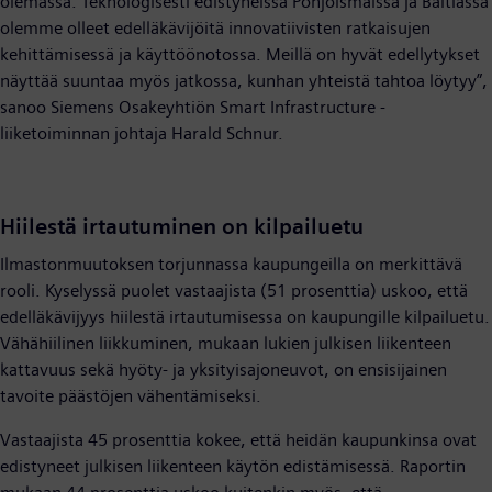
olemassa. Teknologisesti edistyneissä Pohjoismaissa ja Baltiassa
olemme olleet edelläkävijöitä innovatiivisten ratkaisujen
kehittämisessä ja käyttöönotossa. Meillä on hyvät edellytykset
näyttää suuntaa myös jatkossa, kunhan yhteistä tahtoa löytyy”,
sanoo Siemens Osakeyhtiön Smart Infrastructure -
liiketoiminnan johtaja Harald Schnur.
Hiilestä irtautuminen on kilpailuetu
Ilmastonmuutoksen torjunnassa kaupungeilla on merkittävä
rooli. Kyselyssä puolet vastaajista (51 prosenttia) uskoo, että
edelläkävijyys hiilestä irtautumisessa on kaupungille kilpailuetu.
Vähähiilinen liikkuminen, mukaan lukien julkisen liikenteen
kattavuus sekä hyöty- ja yksityisajoneuvot, on ensisijainen
tavoite päästöjen vähentämiseksi.
Vastaajista 45 prosenttia kokee, että heidän kaupunkinsa ovat
edistyneet julkisen liikenteen käytön edistämisessä. Raportin