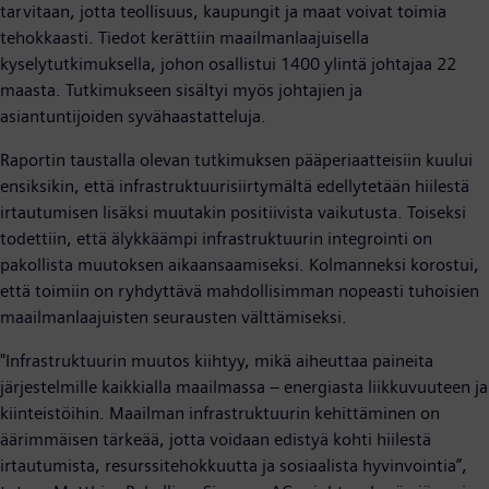
tarvitaan, jotta teollisuus, kaupungit ja maat voivat toimia
tehokkaasti. Tiedot kerättiin maailmanlaajuisella
kyselytutkimuksella, johon osallistui 1400 ylintä johtajaa 22
maasta. Tutkimukseen sisältyi myös johtajien ja
asiantuntijoiden syvähaastatteluja.
Raportin taustalla olevan tutkimuksen pääperiaatteisiin kuului
ensiksikin, että infrastruktuurisiirtymältä edellytetään hiilestä
irtautumisen lisäksi muutakin positiivista vaikutusta. Toiseksi
todettiin, että älykkäämpi infrastruktuurin integrointi on
pakollista muutoksen aikaansaamiseksi. Kolmanneksi korostui,
että toimiin on ryhdyttävä mahdollisimman nopeasti tuhoisien
maailmanlaajuisten seurausten välttämiseksi.
"Infrastruktuurin muutos kiihtyy, mikä aiheuttaa paineita
järjestelmille kaikkialla maailmassa – energiasta liikkuvuuteen ja
kiinteistöihin. Maailman infrastruktuurin kehittäminen on
äärimmäisen tärkeää, jotta voidaan edistyä kohti hiilestä
irtautumista, resurssitehokkuutta ja sosiaalista hyvinvointia”,