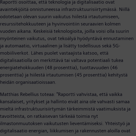
Raportti osoittaa, että teknologia ja digitalisaatio ovat
avaintekijöitä onnistuneessa infrastruktuurisiirtymässä. Niillä
odotetaan olevan suurin vaikutus hiilestä irtautumiseen,
resurssitehokkuuteen ja hyvinvointiin seuraavien kolmen
vuoden aikana. Keskeisiä teknologioita, joilla voisi olla suurin
myönteinen vaikutus, ovat tekoälyä hyödyntävä ennustaminen
ja automaatio, virtuaalinen ja lisätty todellisuus sekä 5G-
mobiiliverkot. Lähes puolet vastaajista katsoo, että
digitalisaatiolla on merkittävä tai valtava potentiaali tukea
energiatehokkuuden (48 prosenttia), tuottavuuden (46
prosenttia) ja hiilestä irtautumisen (45 prosenttia) kehitystä
heidän organisaatioissaan.
Matthias Rebellius toteaa: "Raportti vahvistaa, että vaikka
kansalaiset, yritykset ja hallinto eivät aina ole vahvasti samaa
mieltä infrastruktuurisiirtymän tärkeimmistä vaatimuksista ja
tavoitteista, on ratkaisevan tärkeää toimia nyt
ilmastonmuutoksen vaikutusten lieventämiseksi. Yhteistyö ja
digitalisaatio energian, liikkumisen ja rakennusten aloilla ovat