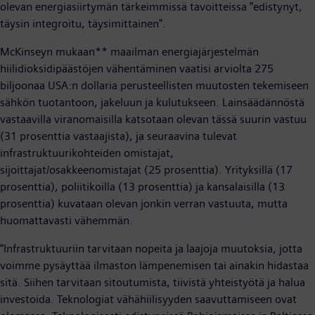
olevan energiasiirtymän tärkeimmissä tavoitteissa "edistynyt,
täysin integroitu, täysimittainen".
McKinseyn mukaan** maailman energiajärjestelmän
hiilidioksidipäästöjen vähentäminen vaatisi arviolta 275
biljoonaa USA:n dollaria perusteellisten muutosten tekemiseen
sähkön tuotantoon, jakeluun ja kulutukseen. Lainsäädännöstä
vastaavilla viranomaisilla katsotaan olevan tässä suurin vastuu
(31 prosenttia vastaajista), ja seuraavina tulevat
infrastruktuurikohteiden omistajat,
sijoittajat/osakkeenomistajat (25 prosenttia). Yrityksillä (17
prosenttia), poliitikoilla (13 prosenttia) ja kansalaisilla (13
prosenttia) kuvataan olevan jonkin verran vastuuta, mutta
huomattavasti vähemmän.
“Infrastruktuuriin tarvitaan nopeita ja laajoja muutoksia, jotta
voimme pysäyttää ilmaston lämpenemisen tai ainakin hidastaa
sitä. Siihen tarvitaan sitoutumista, tiivistä yhteistyötä ja halua
investoida. Teknologiat vähähiilisyyden saavuttamiseen ovat