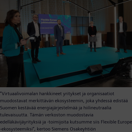
”Virtuaalivoimalan hankkineet yritykset ja organisaatiot
muodostavat merkittävän ekosysteemin, joka yhdessä edistää
Suomen kestävää energiajärjestelmää ja hiilineutraalia
tulevaisuutta. Tämän verkoston muodostavia
edelläkävijäyrityksiä ja -toimijoita kutsumme siis Flexible Europe
-ekosysteemiksi”, kertoo Siemens Osakeyhtiön