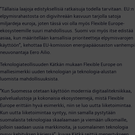
”Tällaisia laajoja edistyksellisiä ratkaisuja todella tarvitaan. EU:n
elpymisrahastosta on digivihreään kasvuun tarjolla satoja
miljardeja euroja, joten tässä voi olla myös Flexible Europe-
ekosysteemille suuri mahdollisuus. Suomi voi myös itse edistää
asiaa, kun määritellään kansallisia prioriteetteja elpymisvarojen
käyttöön”, kehottaa EU-komission energiapääosaston vanhempi
neuvonantaja Eero Ailio.
Teknologiateollisuuden Kätkän mukaan Flexible Europe on
malliesimerkki uuden teknologian ja teknologia-alustan
luomista mahdollisuuksista.
”Kun Suomessa otetaan käyttöön modernia digitaalitekniikkaa,
palvelualustoja ja kokonaisia ekosysteemejä, mistä Flexible
Europe erittäin hyvä esimerkki, niin se luo uutta liiketoimintaa.
Kun uutta liiketoimintaa syntyy, niin samalla pystytään
suomalaista teknologiaa skaalaamaan ja viemään ulkomaille,
jolloin saadaan uusia markkinoita, ja suomalainen teknologia
pysyy kehityksen kärjessä”, kuvaa Kätkä reittiä menestykseen.