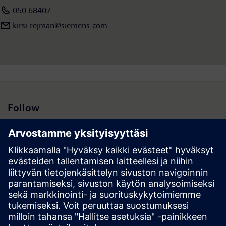
050 68407
kirsi.rejman@siemens.com
Follow
Hakutulokset | Yhtiö | Siemens
© Siemens 1996 – 2026
Corporate Information