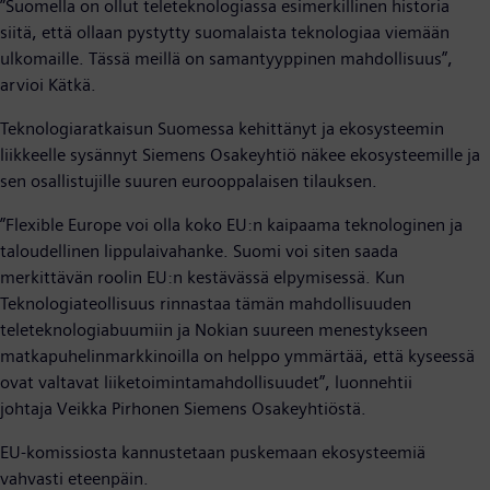
”Suomella on ollut teleteknologiassa esimerkillinen historia
siitä, että ollaan pystytty suomalaista teknologiaa viemään
ulkomaille. Tässä meillä on samantyyppinen mahdollisuus”,
arvioi Kätkä.
Teknologiaratkaisun Suomessa kehittänyt ja ekosysteemin
liikkeelle sysännyt Siemens Osakeyhtiö näkee ekosysteemille ja
sen osallistujille suuren eurooppalaisen tilauksen.
”Flexible Europe voi olla koko EU:n kaipaama teknologinen ja
taloudellinen lippulaivahanke. Suomi voi siten saada
merkittävän roolin EU:n kestävässä elpymisessä. Kun
Teknologiateollisuus rinnastaa tämän mahdollisuuden
teleteknologiabuumiin ja Nokian suureen menestykseen
matkapuhelinmarkkinoilla on helppo ymmärtää, että kyseessä
ovat valtavat liiketoimintamahdollisuudet”, luonnehtii
johtaja Veikka Pirhonen Siemens Osakeyhtiöstä.
EU-komissiosta kannustetaan puskemaan ekosysteemiä
vahvasti eteenpäin.