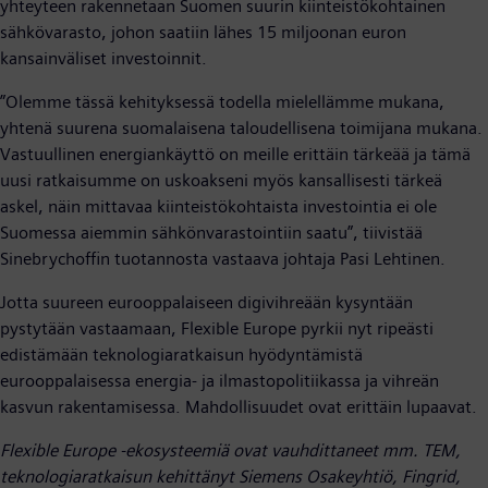
yhteyteen rakennetaan Suomen suurin kiinteistökohtainen
sähkövarasto, johon saatiin lähes 15 miljoonan euron
kansainväliset investoinnit.
”Olemme tässä kehityksessä todella mielellämme mukana,
yhtenä suurena suomalaisena taloudellisena toimijana mukana.
Vastuullinen energiankäyttö on meille erittäin tärkeää ja tämä
uusi ratkaisumme on uskoakseni myös kansallisesti tärkeä
askel, näin mittavaa kiinteistökohtaista investointia ei ole
Suomessa aiemmin sähkönvarastointiin saatu”, tiivistää
Sinebrychoffin tuotannosta vastaava johtaja Pasi Lehtinen.
Jotta suureen eurooppalaiseen digivihreään kysyntään
pystytään vastaamaan, Flexible Europe pyrkii nyt ripeästi
edistämään teknologiaratkaisun hyödyntämistä
eurooppalaisessa energia- ja ilmastopolitiikassa ja vihreän
kasvun rakentamisessa. Mahdollisuudet ovat erittäin lupaavat.
Flexible Europe -ekosysteemiä ovat vauhdittaneet mm. TEM,
teknologiaratkaisun
kehittänyt Siemens Osakeyhtiö, Fingrid,