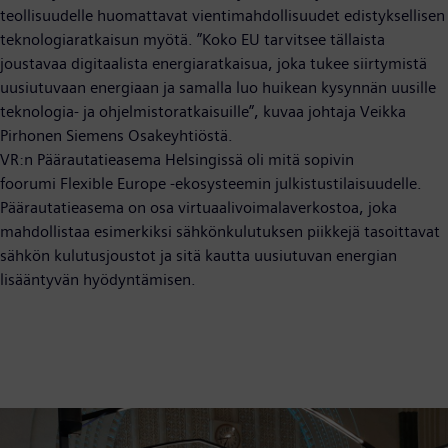
teollisuudelle huomattavat vientimahdollisuudet edistyksellisen
teknologiaratkaisun myötä. ”Koko EU tarvitsee tällaista
joustavaa digitaalista energiaratkaisua, joka tukee siirtymistä
uusiutuvaan energiaan ja samalla luo huikean kysynnän uusille
teknologia- ja ohjelmistoratkaisuille”, kuvaa johtaja Veikka
Pirhonen Siemens Osakeyhtiöstä.
VR:n Päärautatieasema Helsingissä oli mitä sopivin
foorumi Flexible Europe -ekosysteemin julkistustilaisuudelle.
Päärautatieasema on osa virtuaalivoimalaverkostoa, joka
mahdollistaa esimerkiksi sähkönkulutuksen piikkejä tasoittavat
sähkön kulutusjoustot ja sitä kautta uusiutuvan energian
lisääntyvän hyödyntämisen.