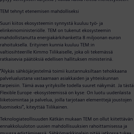
TEM tehnyt etenemisen mahdolliseksi
Suuri kiitos ekosysteemin synnystä kuuluu työ- ja
elinkeinoministeriölle. TEM on tukenut ekosysteemin
mahdollistanutta energiakärkihanketta 8 miljoonan euron
rahoituksella. Erityinen kunnia kuuluu TEM:in
valtiosihteerille Kimmo Tiilikaiselle, joka oli tekemässä
ratkaisevia päätöksiä edellisen hallituksen ministerinä.
”Älykäs sähköjärjestelmä toimii kustannuksiltaan tehokkaana
palvelualustana vastaamaan asiakkaiden ja yhteiskunnan
tarpeisiin. Tämä avaa yrityksille todella suuret näkymät. Ja tästä
Flexible Europe -ekosysteemissä on kyse: On luotu uudenlaista
liiketoimintaa ja palvelua, joilla tarjotaan elementtejä joustojen
luomiseksi”, kiteyttää Tiilikainen.
Teknologiateollisuuden Kätkän mukaan TEM on ollut kiitettävän
ennakkoluuloton uusien mahdollisuuksien rahoittamisessa ja
muussa edistämisessä. Sähkömarkkinalain pitää jatkossa tukea