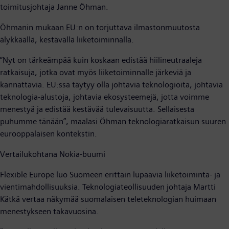
toimitusjohtaja Janne Öhman.
Öhmanin mukaan EU:n on torjuttava ilmastonmuutosta
älykkäällä, kestävällä liiketoiminnalla.
”Nyt on tärkeämpää kuin koskaan edistää hiilineutraaleja
ratkaisuja, jotka ovat myös liiketoiminnalle järkeviä ja
kannattavia. EU:ssa täytyy olla johtavia teknologioita, johtavia
teknologia-alustoja, johtavia ekosysteemejä, jotta voimme
menestyä ja edistää kestävää tulevaisuutta. Sellaisesta
puhumme tänään”, maalasi Öhman teknologiaratkaisun suuren
eurooppalaisen kontekstin.
Vertailukohtana Nokia-buumi
Flexible Europe luo Suomeen erittäin lupaavia liiketoiminta- ja
vientimahdollisuuksia. Teknologiateollisuuden johtaja Martti
Kätkä vertaa näkymää suomalaisen teleteknologian huimaan
menestykseen takavuosina.