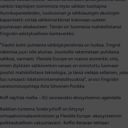
sähkön käyttäjien toimimista myös sähkön tuottajina.
Aurinkopaneeleiden, tuulivoiman ja sähköautojen akustojen
kapasiteetti siirtää sähkömarkkinat kokonaan uuteen
joustavaan aikakauteen. Tämän on Suomessa mahdollistanut
Fingridin edistyksellinen kantaverkko.
”Vauhti kohti puhdasta sähköjärjestelmää on huikea. Fingrid
rakentaa juuri sille alustaa. Joustoilla rakennetaan puhdasta
sähköä, varmasti. Flexible Europe on mainio esimerkki siitä,
miten älykkään sähköverkon varaan on onnistuttu luomaan
joustot mahdollistava teknologia, ja tässä vieläpä sellainen, joka
luo runsaasti liiketoimintamahdollisuuksia”, arvioi Fingridin
varatoimitusjohtaja Asta Sihvonen-Punkka.
Koff näyttää mallia – EU seuraavaksi ekosysteemin agendalla
Kaikkien tuntema Sinebrychoff on liittynyt
virtuaalivoimalaverkostoon ja Flexible Europe -ekosysteemiin
poikkeuksellisen vakuuttavasti. Koffin Keravan tehtaan