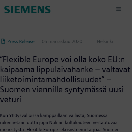
Hyppää
pääsisältöön
Press Release
05 marraskuu 2020
Helsinki
”Flexible Europe voi olla koko EU:n
kaipaama lippulaivahanke – valtavat
liiketoimintamahdollisuudet” –
Suomen viennille syntymässä uusi
veturi
Kun Yhdysvalloissa kamppaillaan vallasta, Suomessa
rakennetaan uutta jopa Nokian kultakauteen vertautuvaa
menestystä. Flexible Europe -ekosysteemi tarjoaa Suomen