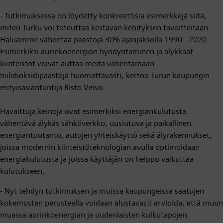
- Tutkimuksessa on löydetty konkreettisia esimerkkejä siitä,
miten Turku voi toteuttaa kestävän kehityksen tavoitteitaan.
Haluamme vähentää päästöjä 30% ajanjaksolla 1990 - 2020.
Esimerkiksi aurinkoenergian hyödyntäminen ja älykkäät
kiinteistöt voivat auttaa meitä vähentämään
hiilidioksidipäästöjä huomattavasti, kertoo Turun kaupungin
erityisasiantuntija Risto Veivo.
Havaittuja keinoja ovat esimerkiksi energiankulutusta
vähentävä älykäs sähköverkko, uusiutuva ja paikallinen
energiantuotanto, autojen yhteiskäyttö sekä älyrakennukset,
joissa modernin kiinteistöteknologian avulla optimoidaan
energiakulutusta ja joissa käyttäjän on helppo vaikuttaa
kulutukseen.
- Nyt tehdyn tutkimuksen ja muissa kaupungeissa saatujen
kokemusten
perusteella voidaan alustavasti arvioida, että muun
muassa aurinkoenergian ja uudenlaisten kulkutapojen