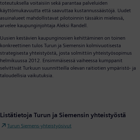
toteutuksella voitaisiin sekä parantaa palveluiden
käyttömukavuutta että saavuttaa kustannussäästöjä. Uudet
asuinalueet mahdollistavat pilotoinnin tässäkin mielessä,
arvelee kaupunginjohtaja Aleksi Randell.
Uusien kestävien kaupunginosien kehittäminen on toinen
konkreettinen tulos Turun ja Siemensin kolmivuotisesta
strategisesta yhteistyöstä, josta solmittiin yhteistyösopimus
helmikuussa 2012. Ensimmäisessä vaiheessa kumppanit
selvittivät Turkuun suunnitteilla olevan raitiotien ympäristö- ja
taloudellisia vaikutuksia.
Listätietoja Turun ja Siemensin yhteistyöstä
Turun Siemens-yhteistyösivut