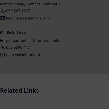
Kehitysjohtaja, Siemens Osakeyhtiö
050 567 1677
lars.maura​@siemens.com
Mr. Risto Veivo
Erityisasiantuntija, Turun kaupunki
050 5590 417
risto.veivo​@turku.fi
Related Links