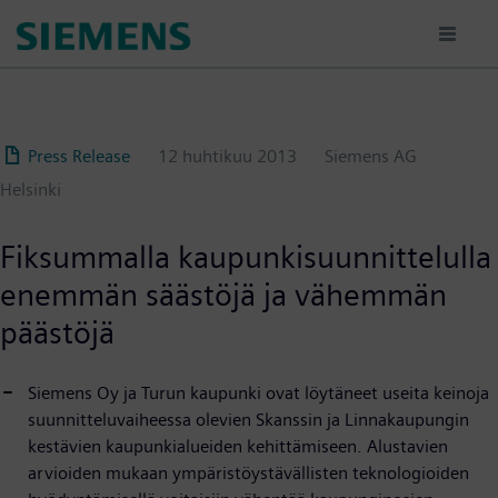
Hyppää
pääsisältöön
Press Release
12 huhtikuu 2013
Siemens AG
Helsinki
Fiksummalla kaupunkisuunnittelulla
enemmän säästöjä ja vähemmän
päästöjä
Siemens Oy ja Turun kaupunki ovat löytäneet useita keinoja
suunnitteluvaiheessa olevien Skanssin ja Linnakaupungin
kestävien kaupunkialueiden kehittämiseen. Alustavien
arvioiden mukaan ympäristöystävällisten teknologioiden