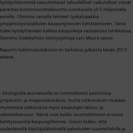
hyödyntämisestä saavutettavat taloudelliset vaikutukset voivat
parantaa kustannustehokkuutta vuositasolla yli 5 miljoonalla
eurolla. Olemme samalla tehneet työkalupakkia
ympäristöystävällisten kaupunginosien kehittämiseen. Tämä
tulee hyödyttämään kaikkia kaupunkeja vastaavissa hankkeissa,
Siemens Osakeyhtiön kehitysjohtaja Lars Maura sanoo.
Raportti tutkimustuloksista on tarkoitus julkaista kesän 2013
aikana.
- Ekologisilla asuinalueilla on luonnollisesti positiivisia
ympäristö- ja imagovaikutuksia, mutta tutkimuksen mukaan
myönteisiä vaikutuksia myös kaupungin talous- ja
väestönkasvuun. Nämä ovat kaikki tavoittelemisen arvoisia
kehityssuuntia kaupungillemme. Uskon lisäksi, että
uudenlaisella käyttäjälähtöisellä palveluiden suunnittelulla ja