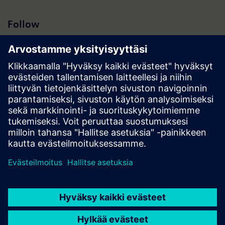
Follow
Hakutulokset | Yhtiö | Siemens
© Siemens 1996 – 2026
Corporate Information
Privacy Policy
Cookie Policy
Terms of use
Digital ID