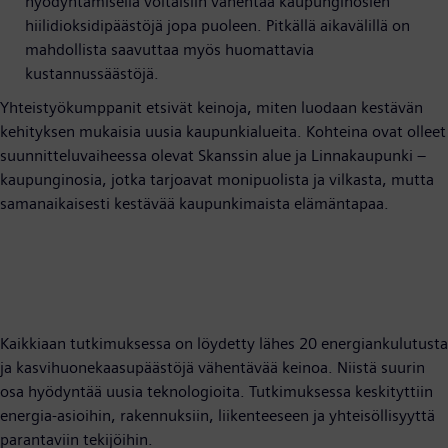
hyödyntämisellä voitaisiin vähentää kaupunginosien
hiilidioksidipäästöjä jopa puoleen. Pitkällä aikavälillä on
mahdollista saavuttaa myös huomattavia
kustannussäästöjä.
Yhteistyökumppanit etsivät keinoja, miten luodaan kestävän
kehityksen mukaisia uusia kaupunkialueita. Kohteina ovat olleet
suunnitteluvaiheessa olevat Skanssin alue ja Linnakaupunki –
kaupunginosia, jotka tarjoavat monipuolista ja vilkasta, mutta
samanaikaisesti kestävää kaupunkimaista elämäntapaa.
Kaikkiaan tutkimuksessa on löydetty lähes 20 energiankulutusta
ja kasvihuonekaasupäästöjä vähentävää keinoa. Niistä suurin
osa hyödyntää uusia teknologioita. Tutkimuksessa keskityttiin
energia-asioihin, rakennuksiin, liikenteeseen ja yhteisöllisyyttä
parantaviin tekijöihin.