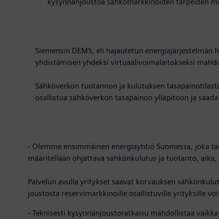
kysynnänjoustoa sähkömarkkinoiden tarpeiden m
Siemensin DEMS, eli hajautetun energiajärjestelmän ha
yhdistämisen yhdeksi virtuaalivoimalaitokseksi mahdo
Sähköverkon tuotannon ja kulutuksen tasapainotilasta
osallistua sähköverkon tasapainon ylläpitoon ja saada
- Olemme ensimmäinen energiayhtiö Suomessa, joka tarj
määritellään ohjattava sähkönkulutus ja tuotanto, aika, j
Palvelun avulla yritykset saavat korvauksen sähkönkulut
joustosta reservimarkkinoille osallistuville yrityksille
- Teknisesti kysynnänjoustoratkaisu mahdollistaa vaikka 