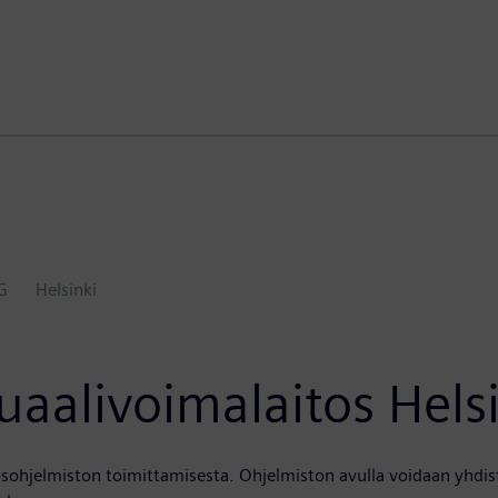
G
Helsinki
aalivoimalaitos Helsi
osohjelmiston toimittamisesta. Ohjelmiston avulla voidaan yhdis