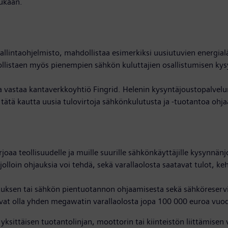
ukaan.
llintaohjelmisto, mahdollistaa esimerkiksi uusiutuvien energialäh
llistaen myös pienempien sähkön kuluttajien osallistumisen kys
 vastaa kantaverkkoyhtiö Fingrid. Helenin kysyntäjoustopalvelun
 tätä kautta uusia tulovirtoja sähkönkulutusta ja -tuotantoa ohj
oaa teollisuudelle ja muille suurille sähkönkäyttäjille kysynn
olloin ohjauksia voi tehdä, sekä varallaolosta saatavat tulot, ke
uksen tai sähkön pientuotannon ohjaamisesta sekä sähköreservinä
 voivat olla yhden megawatin varallaolosta jopa 100 000 euroa vuo
yksittäisen tuotantolinjan, moottorin tai kiinteistön liittämisen