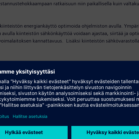
annustehokkaampaan ratkaisuun niin paikallisella kuin valtakunna
 kiinteistön energiankäyttö optimoida ohjelmiston avulla. Ympäri
 avulla kiinteistön sähkönkäyttöä voidaan ajastaa, siirtää ja o
oimalaitoksen kannattavuus. Lisäksi kiinteistön sähkövarastolla