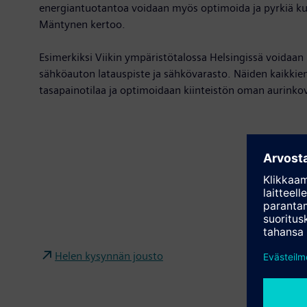
energiantuotantoa voidaan myös optimoida ja pyrkiä kust
Mäntynen kertoo.
Esimerkiksi Viikin ympäristötalossa Helsingissä voidaan
sähköauton latauspiste ja sähkövarasto. Näiden kaikkien
tasapainotilaa ja optimoidaan kiinteistön oman aurinkov
Helen kysynnän jousto