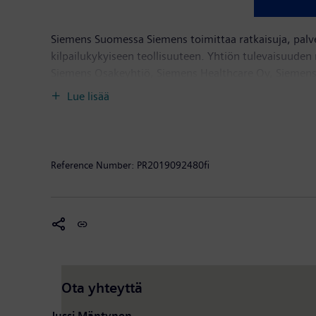
Siemens Suomessa Siemens toimittaa ratkaisuja, palv
kilpailukykyiseen teollisuuteen. Yhtiön tulevaisuude
Siemens Osakeyhtiö, Siemens Healthcare Oy, Siemens
Siemens Financial Services, sivuliike Suomessa. Sieme
Lue lisää
Virossa, Latviassa sekä Liettuassa. Siemensin Osakey
liikevaihto on 80 miljardia euroa ja henkilöstön mää
Reference Number:
PR2019092480fi
Ota yhteyttä
Jussi Mäntynen