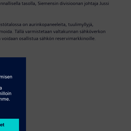
llisella tasolla, Siemensin divisioonan johtaja Jussi
stötalossa on aurinkopaneeleita, tuulimyllyjä,
ptimoida. Tällä varmistetaan valtakunnan sähköverkon
 voidaan osallistua sähkön reservimarkkinoille.