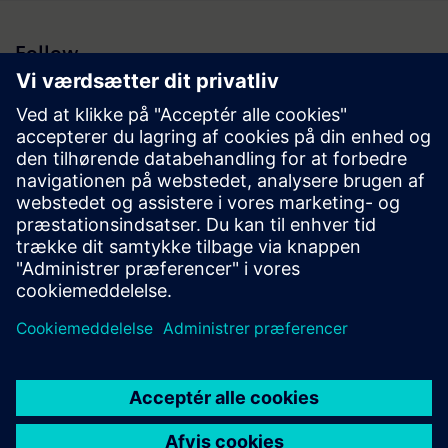
Follow
Presserum | Siemens i Danmark | Siemens
© Siemens 1996 – 2026
Virksomhedsoplysninger
Siemens databeskyttelsespolitik
Cookie Policy
Betingelser for brug
Digital ID