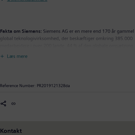
Fakta om Siemens:
Siemens AG er en mere end 170 år gammel
global teknologivirksomhed, der beskæftiger omkring 385.000
medarbejdere i over 200 lande. 44 % af den globale omsætning
kommer fra bæredygtige og miljøvenlige produkter. I Danmark
Læs mere
beskæftiger Siemens ca. 6.200 medarbejdere, hvoraf ca. 1.500
er ingeniører. Siemens i Danmark havde i regnskabsåret, som
sluttede 30. september 2019, en samlet omsætning på 34
milliarder kroner. Den største del af omsætningen kommer fra
Reference Number:
PR2019121328da
vindmøller, hvoraf hovedparten eksporteres. Siemens i
Danmark består af Siemens A/S, Siemens Healthineers (Siemens
Healthcare A/S), Siemens Gamesa Renewable Energy A/S,
Siemens Industry Software A/S, Siemens Mobility A/S og
Siemens Energy A/S.
Kontakt