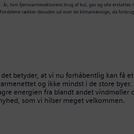
 år, hvis fjernvarmesektorens brug af kul, gas og olie erstatte
 Fordelene rækker desuden ud over de klimamæssige, da forbrug
i det betyder, at vi nu forhåbentlig kan få 
nvarmenettet og ikke mindst i de store bye
lagre energien fra blandt andet vindmøller
en rigtig god nyhed, som vi