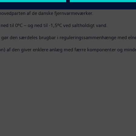
)
l hovedparten af de danske fjernvarmeværker.
ed til 0⁰C – og ned til -1,5⁰C ved saltholdigt vand.
et gør den særdeles brugbar i reguleringssammenhænge med elne
on) af den giver enklere anlæg med færre komponenter og mindr