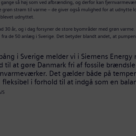
 gange så høj som ved afbrænding, og derfor kan fjernvarmeværk
grøn strøm til varme – de giver også mulighed for at udnytte l
 blevet udnyttet.
nd 30 år, og i dag forsyner de store byområder med grøn varme
i fra de 50 anlæg i Sverige. Det betyder blandt andet, at pumpe
pång i Sverige melder vi i Siemens Energy nu
til at gøre Danmark fri af fossile brænds
jernvarmeværker. Det gælder både på temper
 fleksibel i forhold til at indgå som en bala
A/S