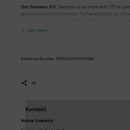
Om Siemens A/S
: Siemens er en mere end 170 år ga
globale omsætning kommer fra bæredygtige og miljøve
Danmark havde i regnskabsåret 2019 en samlet omsæt
eksporteres. Siemens i Danmark består af Siemens A/
Læs mere
og.Siemens Healthineers (Siemens Healthcare A/S).
Reference Number:
DKPR2020040336DA
Kontakt
Adina Usiewicz