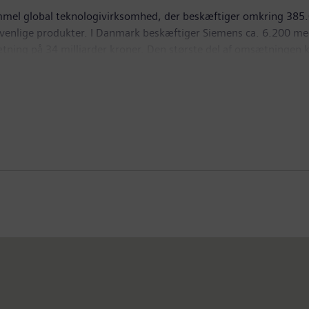
mmel global teknologivirksomhed, der beskæftiger omkring 385.
nlige produkter. I Danmark beskæftiger Siemens ca. 6.200 meda
ning på 34 milliarder kroner. Den største del af omsætningen 
S, Siemens Energy A/S, Siemens Gamesa Renewable Energy A/S, S