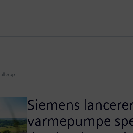
Ballerup
Siemens lancerer
varmepumpe spec