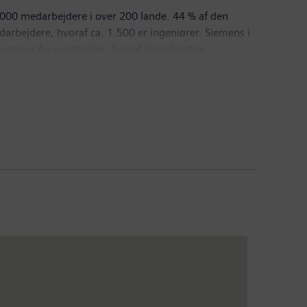
000 medarbejdere i over 200 lande. 44 % af den
rbejdere, hvoraf ca. 1.500 er ingeniører. Siemens i
kommer fra vindmøller, hvoraf hovedparten
iemens Industry Software A/S, Siemens Mobility A/S