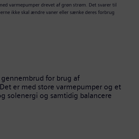
s med varmepumper drevet af grøn strøm. Det svarer til
erne ikke skal ændre vaner eller sænke deres forbrug
et gennembrud for brug af
r. Det er med store varmepumper og et
 og solenergi og samtidig balancere
 hilser meget velkommen.