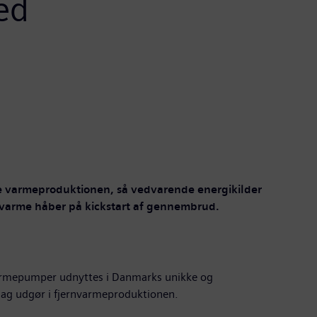
ed
 varmeproduktionen, så vedvarende energikilder
rnvarme håber på kickstart af gennembrud.
 varmepumper udnyttes i Danmarks unikke og
dag udgør i fjernvarmeproduktionen.