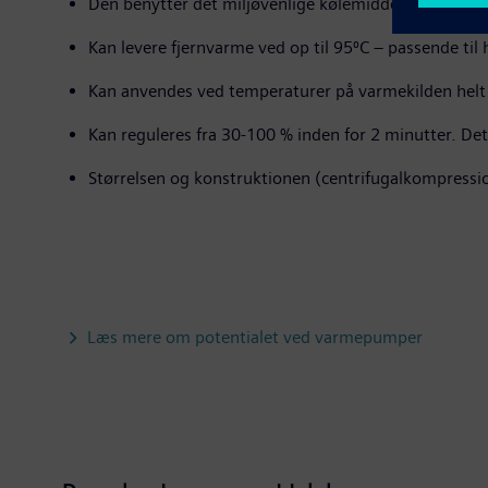
Den benytter det miljøvenlige kølemiddel 1234 ze(E
Kan levere fjernvarme ved op til 95⁰C – passende ti
Kan anvendes ved temperaturer på varmekilden helt n
Kan reguleres fra 30-100 % inden for 2 minutter. D
Størrelsen og konstruktionen (centrifugalkompressi
Læs mere om potentialet ved varmepumper