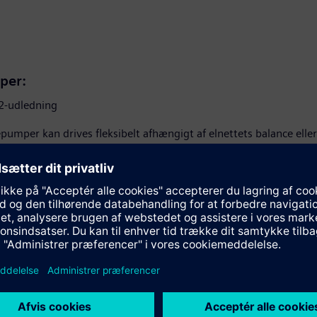
per:
2-udledning
epumper kan drives fleksibelt afhængigt af elnettets balance ell
um med den rigtige vedligeholdelse
 forbrug
 en varmeeffekt på 15-20 MW. Jo mindre temperaturløft, jo m