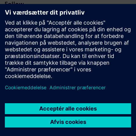
Follow
Presserum | Siemens i Danmark | Siemens
© Siemens 1996 – 2026
Virksomhedsoplysninger
Siemens databeskyttelsespolitik
Cookie Policy
Betingelser for brug
Digital ID