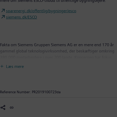
mere om Siemens ESCO-tilbud til offentlige bygningsejere.
sparenergi.dk/offentlig/bygninger/esco
siemens.dk/ESCO
Fakta om Siemens Gruppen Siemens AG er en mere end 170 år
gammel global teknologivirksomhed, der beskæftiger omkring
380.000 medarbejdere i over 200 lande. Koncernen har fokus
på energiproduktion og distribution, intelligent infrastruktur og
Læs mere
bygningsteknologi samt automatisering og digitalisering til
industrien. Endvidere er Siemens gennem helt eller delvist ejede
selskaber en ledende leverandør af transportløsninger til
jernbane og vejtrafik, medicinsk teknologi og
Reference Number:
PR2019100723da
sundhedsløsninger samt løsninger til onshore og offshore vind
produktion. Over 46 % af den globale omsætning kommer fra
bæredygtige og miljøvenlige produkter. I Danmark beskæftiger
Siemens Gruppen ca. 6.200 medarbejdere, hvoraf 1.500 af dem