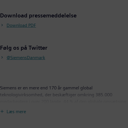
Download pressemeddelelse
Download PDF
Følg os på Twitter
@SiemensDanmark
Siemens er en mere end 170 år gammel global
teknologivirksomhed, der beskæftiger omkring 385.000
medarbejdere i over 200 lande. 44 % af den globale omsætning
kommer fra bæredygtige og miljøvenlige produkter. I Danmark
Læs mere
beskæftiger Siemens over 6.000 medarbejdere, hvoraf ca.
1.500 er ingeniører. Siemens i Danmark havde i regnskabsåret