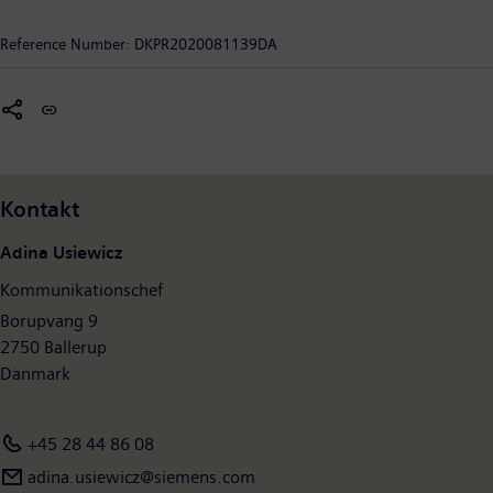
2019 en samlet omsætning på 34 milliarder kroner. Den største
del af omsætningen kommer fra vindmøller, hvoraf
Reference Number:
DKPR2020081139DA
hovedparten eksporteres. Siemens i Danmark består af
selskaberne Siemens A/S, Siemens Energy A/S, Siemens Gamesa
Renewable Energy A/S, Siemens Industry Software A/S, Siemens
Mobility A/S og Siemens Healthineers (Siemens Healthcare A/S).
Kontakt
Adina Usiewicz
Kommunikationschef
Borupvang 9
2750 Ballerup
Danmark
+45 28 44 86 08
adina.usiewicz@siemens.com