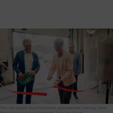
CEO i Ege Carpets, Rune Stephansen, og borgmester i Herning, Dorte
West klipper snoren ved indvielsen. Foto: Ege Carpets