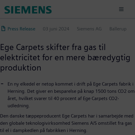
Gå
til
hovedindhold
Press Release
03 juni 2024
Siemens AG
Ballerup
Ege Carpets skifter fra gas til
elektricitet for en mere bæredygtig
produktion
En ny elkedel er netop kommet i drift på Ege Carpets fabrik i
Herning. Det giver en besparelse på knap 1500 tons CO2 om
året, hvilket svarer til 40 procent af Ege Carpets CO2-
udledning.
Den danske tæppeproducent Ege Carpets har i samarbejde med
den globale teknologivirksomhed Siemens A/S omstillet fra gas
til el i dampkedlen på fabrikken i Herning.