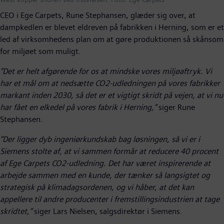
CEO i Ege Carpets, Rune Stephansen, glæder sig over, at
dampkedlen er blevet eldreven på fabrikken i Herning, som er et
led af virksomhedens plan om at gøre produktionen så skånsom
for miljøet som muligt.
”Det er helt afgørende for os at mindske vores miljøaftryk. Vi
har et mål om at nedsætte CO2-udledningen på vores fabrikker
markant inden 2030, så det er et vigtigt skridt på vejen, at vi nu
har fået en elkedel på vores fabrik i Herning,”
siger Rune
Stephansen.
”Der ligger dyb ingeniørkundskab bag løsningen, så vi er i
Siemens stolte af, at vi sammen formår at reducere 40 procent
af Ege Carpets CO2-udledning. Det har været inspirerende at
arbejde sammen med en kunde, der tænker så langsigtet og
strategisk på klimadagsordenen, og vi håber, at det kan
appellere til andre producenter i fremstillingsindustrien at tage
skridtet,”
siger Lars Nielsen, salgsdirektør i Siemens.