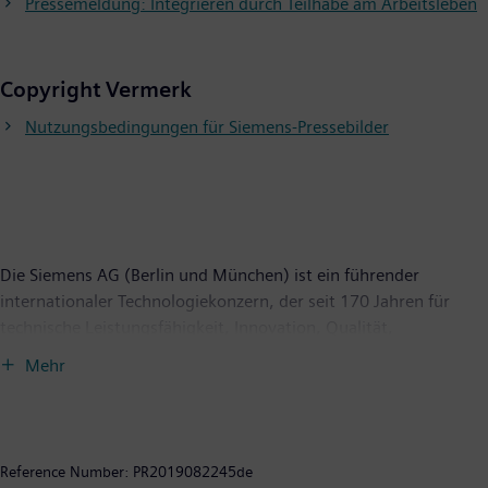
Pressemeldung: Integrieren durch Teilhabe am Arbeitsleben
Copyright Vermerk
Nutzungsbedingungen für Siemens-Pressebilder
Die Siemens AG (Berlin und München) ist ein führender
internationaler Technologiekonzern, der seit 170 Jahren für
technische Leistungsfähigkeit, Innovation, Qualität,
Zuverlässigkeit und Internationalität steht. Das Unternehmen
Mehr
ist weltweit aktiv, und zwar schwerpunktmäßig auf den
Gebieten Elektrifizierung, Automatisierung und Digitalisierung.
Siemens ist weltweit einer der größten Hersteller
energieeffizienter ressourcenschonender Technologien. Das
Reference Number:
PR2019082245de
Unternehmen ist einer der führenden Anbieter effizienter