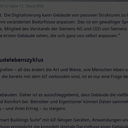
20 in Halle 11, Stand B56
t. Die Digitalisierung kann Gebäude von passiven Strukturen 
 ihre veränderten Bedürfnisse anpassen. Das ist ein gewaltiger S
Neike, Mitglied des Vorstands der Siemens AG und CEO von Siemens
 die ersten Gebäude sehen, die sich ganz von selbst anpassen.“
äudelebenszyklus
fien – all das ändert die Art und Weise, wie Menschen leben und
ie bereits mit dem IoT verbunden sind, ist es nur eine Frage der
ebäuden. Daher ist es ausschlaggebend, dass Gebäude die vielfä
und Komfort bei. Betreiber und Eigentümer können Daten sammel
– und ihren Ertrag – zu steigern.
Smart Buildings Suite“ mit IoT-fähigen Geräten, Anwendungen und 
dung ermöglicht die komplett digitale Darstellung eines Gebäu