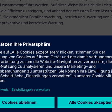
l zusammengeführt werden. Auf diese Weise lässt sich die Leistu
Effizienz zu steigern, und anhand der erfassten Daten lässt si
. Sie ermöglicht Fernüberwachung, -betrieb und -wartung von G
die präventive und korrektive Wartung.
brauchs in Städten auf Gebäude entfallen, ist die Gebäudeeffizi
sicheren, zuverlässigen und effizienten Gebäudebetrieb und liefer
dies durch kommunikative Niederspannungsprodukte, Energiever
n.
ine durchgängige Lösung für das Cloud-basierte Energiemonitorin
zusätzlichen Platzbedarf oder Verdrahtungsaufwand. So profitie
owermanager“, die jetzt voll in die Gebäudemanagementplattform 
en, überwachen und analysieren.
ystem“ samt Batteriespeicher- und Ladesysteme für Wohngebäud