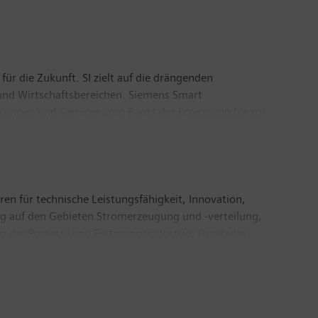
für die Zukunft. SI zielt auf die drängenden
nd Wirtschaftsbereichen. Siemens Smart
ösungen und Services vom Punkt der Erzeugung bis zur
 zu sein und der Gesellschaft, sich
 Der Hauptsitz von Siemens Smart Infrastructure
iter.
ren für technische Leistungsfähigkeit, Innovation,
ßig auf den Gebieten Stromerzeugung und -verteilung,
n der Prozess- und Fertigungsindustrie. Durch das
für den Schienen- und Straßenverkehr, gestaltet
otierten Unternehmen Siemens Healthineers und
nd digitalen Gesundheitsservices sowie
tember 2019 endete, erzielte Siemens einen Umsatz