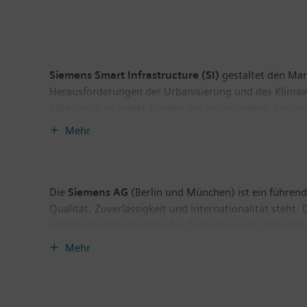
Siemens Smart Infrastructure (SI)
gestaltet den Mark
Herausforderungen der Urbanisierung und des Klima
Infrastructure bietet Kunden ein umfassendes, durch
Nutzung der Energie. Mit einem zunehmend digitalisie
Mehr
weiterzuentwickeln – und leistet dabei einen Beitrag
befindet sich in Zug in der Schweiz. Das Unternehmen
Die
Siemens AG
(Berlin und München) ist ein führende
Qualität, Zuverlässigkeit und Internationalität steh
intelligente Infrastruktur bei Gebäuden und dezentra
eigenständig geführte Unternehmen Siemens Mobility, 
Mehr
Siemens außerdem den Weltmarkt für Personen- und 
Siemens Gamesa Renewable Energy gehört Siemens zu
umweltfreundlichen Lösungen für die On- und Offsho