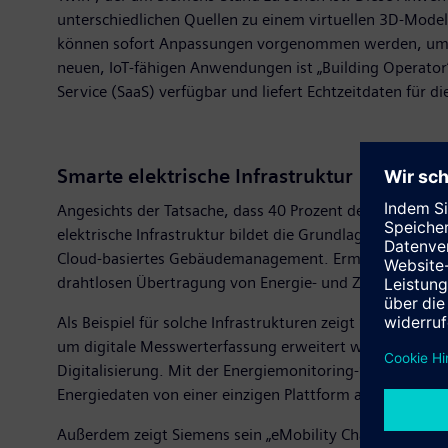
unterschiedlichen Quellen zu einem virtuellen 3D-Model
können sofort Anpassungen vorgenommen werden, um die 
neuen, IoT-fähigen Anwendungen ist „Building Operator“
Service (SaaS) verfügbar und liefert Echtzeitdaten für 
Smarte elektrische Infrastruktur
Angesichts der Tatsache, dass 40 Prozent des Energiever
elektrische Infrastruktur bildet die Grundlage für einen 
Cloud-basiertes Gebäudemanagement. Ermöglicht wird 
drahtlosen Übertragung von Energie- und Zustandsdate
Als Beispiel für solche Infrastrukturen zeigt Siemens e
um digitale Messwerterfassung erweitert werden – ohne 
Digitalisierung. Mit der Energiemonitoring-Software „p
Energiedaten von einer einzigen Plattform aus verwalt
Außerdem zeigt Siemens sein „eMobility Charging Ecos