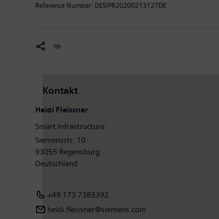
von 86,8 Milliarden Euro und einen Gewinn nach Ste
Reference Number:
DESIPR20200213127DE
Weitere Informationen finden Sie im Internet unter
Kontakt
Heidi Fleissner
Smart Infrastructure
Siemensstr. 10
93055 Regensburg
Deutschland
+49 173 7383392
heidi.fleissner@siemens.com