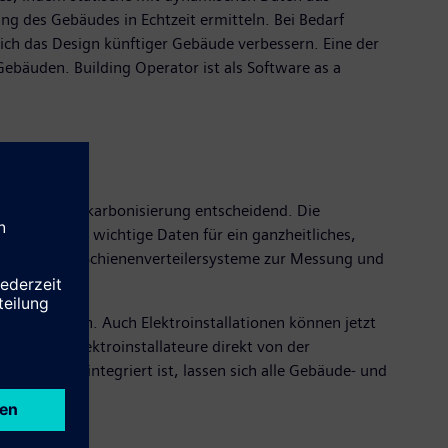
ng des Gebäudes in Echtzeit ermitteln. Bei Bedarf
ch das Design künftiger Gebäude verbessern. Eine der
ebäuden. Building Operator ist als Software as a
enz für die Dekarbonisierung entscheidend. Die
t gleichzeitig wichtige Daten für ein ganzheitliches,
teiler und Schienenverteilersysteme zur Messung und
g in Gebäuden. Auch Elektroinstallationen können jetzt
ren auch Elektroinstallateure direkt von der
Desigo CC integriert ist, lassen sich alle Gebäude- und
e.