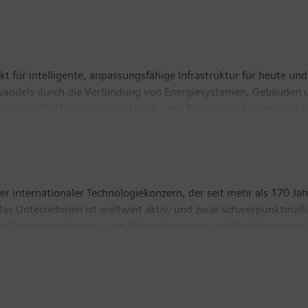
t für intelligente, anpassungsfähige Infrastruktur für heute und 
wandels durch die Verbindung von Energiesystemen, Gebäuden u
gängiges Portfolio aus einer Hand – mit Produkten, Systemen, L
rten Ökosystem hilft SI seinen Kunden im Wettbewerb erfolgreich
 zum Schutz unseres Planeten: SI creates environments that care.
 beschäftigt weltweit etwa 72.000 Mitarbeiterinnen und Mitarbe
r internationaler Technologiekonzern, der seit mehr als 170 Jah
t. Das Unternehmen ist weltweit aktiv, und zwar schwerpunktmä
len Energiesystemen sowie Automatisierung und Digitalisierung i
einer der führenden Anbieter intelligenter Mobilitätslösungen 
Güterverkehr. Über die Mehrheitsbeteiligungen an den börsenn
dem zu den weltweit führenden Anbietern von Medizintechnik u
re-Windkrafterzeugung. Im Geschäftsjahr 2019, das am 30. Sep