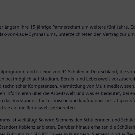
ngern ihre 15-jährige Partnerschaft um weitere fünf Jahre. Ed
s Max-von-Laue-Gymnasiums, unterzeichneten den Vertrag zur u
ute.
programm und ist eine von 94 Schulen in Deutschland, die von 
en bestmöglich auf Studium, Berufs- und Lebenswelt vorzuberei
d technischer Kompetenzen, Vermittlung von Multimediawissen,
n informieren über die Arbeitswelt und was es bedeutet, bei ein
fen das Verständnis für technische und kaufmännische Tätigkeitsf
d sie auf die Berufswelt vorbereiten.
ms ist vielfältig: So wird Siemens den Schülerinnen und Schü
 Standort Koblenz anbieten. Darüber hinaus erhalten die Schüle
einer Führung zur SPS IPC Drives in Nürnberg. Siemens wird au