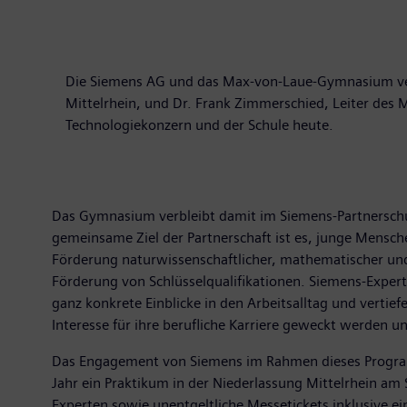
Die Siemens AG und das Max-von-Laue-Gymnasium verlä
Mittelrhein, und Dr. Frank Zimmerschied, Leiter de
Technologiekonzern und der Schule he
Das Gymnasium verbleibt damit im Siemens-Partnerschul
gemeinsame Ziel der Partnerschaft ist es, junge Mensch
Förderung naturwissenschaftlicher, mathematischer un
Förderung von Schlüsselqualifikationen. Siemens-Experte
ganz konkrete Einblicke in den Arbeitsalltag und vertie
Interesse für ihre berufliche Karriere geweckt werden un
Das Engagement von Siemens im Rahmen dieses Program
Jahr ein Praktikum in der Niederlassung Mittelrhein am
Experten sowie unentgeltliche Messetickets inklusive 