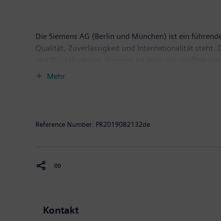
Die Siemens AG (Berlin und München) ist ein führender
Qualität, Zuverlässigkeit und Internationalität steh
und Digitalisierung. Siemens ist einer der größten H
Anbieter effizienter Stromerzeugungs- und Stromüber
Mehr
für die Industrie. Darüber hinaus ist das Unternehme
medizinischer Geräte wie Computertomographen und M
September 2018 endete, erzielte Siemens einen Umsat
Unternehmen weltweit rund 379.000 Beschäftigte. We
Reference Number:
PR2019082132de
Kontakt