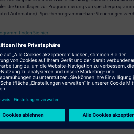
chüler die Grundlagen zur Programmierung von speicherprogramm
tegrated Automation). Speicherprogrammierbare Steuerungen we
ogramm finden Sie hier
-Partner-Schule Max-von-Laue-Gymnasium