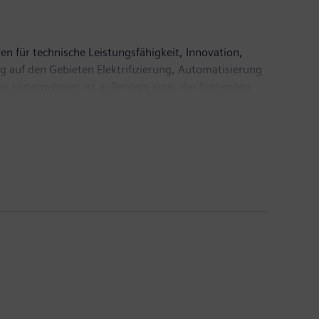
en für technische Leistungsfähigkeit, Innovation,
g auf den Gebieten Elektrifizierung, Automatisierung
. Das Unternehmen ist außerdem einer der führenden
 Automatisierungs-, Antriebs- und Softwarelösungen
ineers AG ein führender Anbieter bildgebender
inischer IT. Im Geschäftsjahr 2018, das am 30.
6,1 Milliarden Euro. Ende September 2018 hatte das
.com.