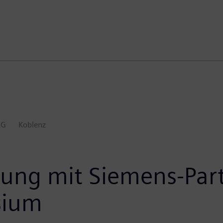
AG
Koblenz
rung mit Siemens-Par
sium