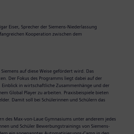
gar Eiser, Sprecher der Siemens-Niederlassung
mfangreichen Kooperation zwischen dem
Siemens auf diese Weise gefördert wird. Das
ten. Der Fokus des Programms liegt dabei auf der
 Einblick in wirtschaftliche Zusammenhänge und der
em Global Player zu arbeiten. Praxisbeispiele bieten
elder. Damit soll bei Schülerinnen und Schülern das
lern des Max-von-Laue Gymnasiums unter anderem jedes
rinnen und Schüler Bewerbungstrainings von Siemens-
ßerdem ein sogenanntes Automatisierungs-Camp in den