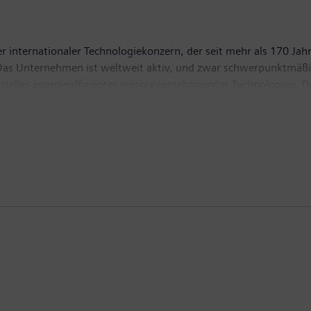
 internationaler Technologiekonzern, der seit mehr als 170 Jahr
t. Das Unternehmen ist weltweit aktiv, und zwar schwerpunktmäßi
ersteller energieeffizienter ressourcenschonender Technologien
tragungslösungen, Pionier bei Infrastrukturlösungen sowie bei
n mit seiner börsennotierten Tochtergesellschaft Siemens Health
agnetresonanztomographen sowie in der Labordiagnostik und kl
z von 83,0 Milliarden Euro und einen Gewinn nach Steuern von 
itere Informationen finden Sie im Internet unter www.siemens