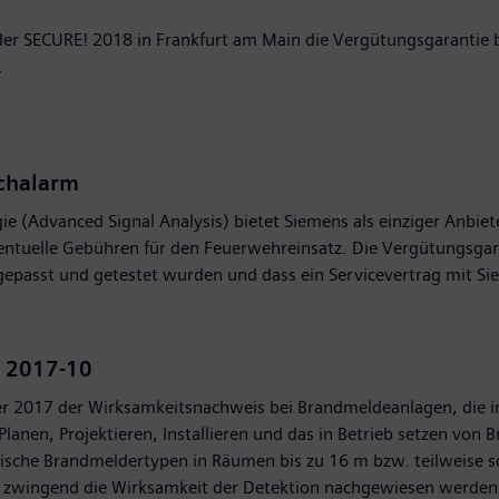
uf der SECURE! 2018 in Frankfurt am Main die Vergütungsgaranti
.
schalarm
 (Advanced Signal Analysis) bietet Siemens als einziger Anbie
ntuelle Gebühren für den Feuerwehreinsatz. Die Vergütungsgara
passt und getestet wurden und dass ein Servicevertrag mit Si
: 2017-10
ber 2017 der Wirksamkeitsnachweis bei Brandmeldeanlagen, die
lanen, Projektieren, Installieren und das in Betrieb setzen von
tische Brandmeldertypen in Räumen bis zu 16 m bzw. teilweise 
s zwingend die Wirksamkeit der Detektion nachgewiesen werden