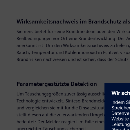
Wirksamkeitsnachweis im Brandschutz als
Siemens bietet für seine Brandmeldeanlagen den Wirksa
Realbedingungen vor Ort eine Brandentwicklung. Der Aer
anerkannt ist. Um den Wirksamkeitsnachweis zu liefern
Rauch, Temperatur und Kohlenmonoxid in Echtzeit visu
Brandrisiken nachweisen und ist sicher, dass der Schut
Parametergestützte Detektion
Um Täuschungsgrößen zuverlässig ausschließen zu könn
Technologie entwickelt. Sinteso-Brandmelder mit ASA-
und vergleichen sie mit für die Einsatzsituation prog
stellt diesen auf die zu erwartenden Umgebungseinflüsse
bedeutet: Der Melder reagiert im Falle eines Feuers sensi
unerreichter Täuschungssicherheit.