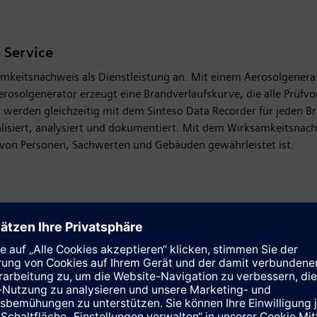
 Service
mkeitsnachweis als Dienstleistung an. Mit einem Aerosolgenera
osolgenerator erzeugt eine Brandverlaufskurve, die alle Prüfvo
, werden gleichzeitig mit dem Sinteso Data Recorder für jeden 
alisiert, analysiert und dokumentiert. Mit dem Wirksamkeitsna
z von Personen, Sachwerten und Gebäuden gewährleistet ist.
en, hat Siemens für besondere Anforderungen an das Detektion
Technlogie zerlegen die von den verschiedenen Sensoren im Mel
rammierten Vorgaben. Der jeweils gewählte ASA-Parametersatz be
 am Einsatzort ein. Durch die Echtzeit-Interpretation der Situa
bler, im Falle einer Täuschung robuster. Das Resultat ist eine ei