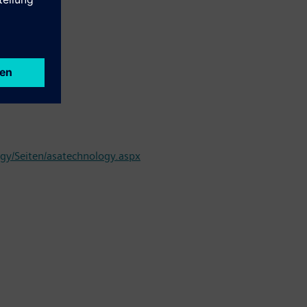
 unter
gy/Seiten/asatechnology.aspx