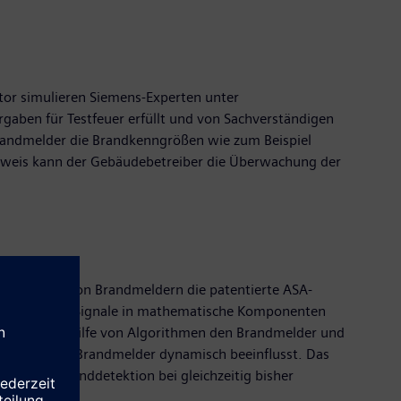
tor simulieren Siemens-Experten unter
rgaben für Testfeuer erfüllt und von Sachverständigen
Brandmelder die Brandkenngrößen wie zum Beispiel
chweis kann der Gebäudebetreiber die Überwachung der
sverhalten von Brandmeldern die patentierte ASA-
der erfassten Signale in mathematische Komponenten
einflusst mithilfe von Algorithmen den Brandmelder und
tion wird der Brandmelder dynamisch beeinflusst. Das
nzigartige Branddetektion bei gleichzeitig bisher