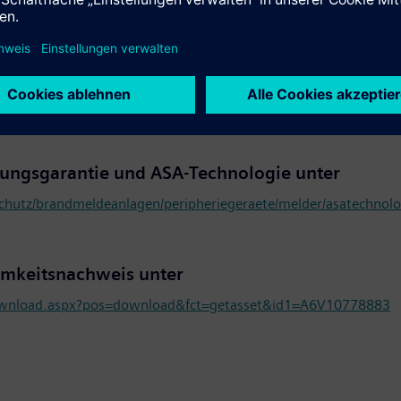
uftritt von Siemens auf der SECURE! finden Sie
ungsgarantie und ASA-Technologie unter
hutz/brandmeldeanlagen/peripheriegeraete/melder/asatechnolo
mkeitsnachweis unter
wnload.aspx?pos=download&fct=getasset&id1=A6V10778883