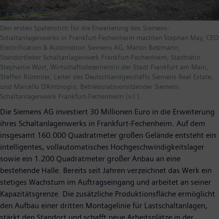
Den ersten Spatenstich für die Erweiterung des Siemens-
Schaltanlagenwerks in Frankfurt-Fechenheim machten Stephan May, CEO
Electrification & Automation Siemens AG, Martin Betzmann,
Standortleiter Schaltanlagenwerk Frankfurt-Fechenheim, Stadträtin
Stephanie Wüst, Wirtschaftsdezernentin der Stadt Frankfurt am Main,
Steffen Rümmler, Leiter des Deutschlandgeschäfts Siemens Real Estate,
und Marcello D’Ambrogio, Betriebsratsvorsitzender Siemens
Schaltanlagenwerk Frankfurt-Fechenheim (v.l.).
Die Siemens AG investiert 30 Millionen Euro in die Erweiterung
ihres Schaltanlagenwerks in Frankfurt-Fechenheim. Auf dem
insgesamt 160.000 Quadratmeter großen Gelände entsteht ein
intelligentes, vollautomatisches Hochgeschwindigkeitslager
sowie ein 1.200 Quadratmeter großer Anbau an eine
bestehende Halle. Bereits seit Jahren verzeichnet das Werk ein
stetiges Wachstum im Auftragseingang und arbeitet an seiner
Kapazitätsgrenze. Die zusätzliche Produktionsfläche ermöglicht
den Aufbau einer dritten Montagelinie für Lastschaltanlagen,
stärkt den Standort und schafft neue Arbeitsplätze in der