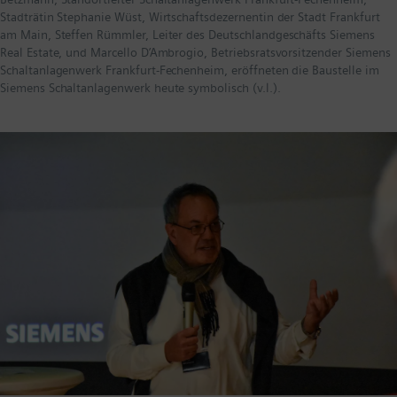
Stadträtin Stephanie Wüst, Wirtschaftsdezernentin der Stadt Frankfurt
am Main, Steffen Rümmler, Leiter des Deutschlandgeschäfts Siemens
Real Estate, und Marcello D’Ambrogio, Betriebsratsvorsitzender Siemens
Schaltanlagenwerk Frankfurt-Fechenheim, eröffneten die Baustelle im
Siemens Schaltanlagenwerk heute symbolisch (v.l.).