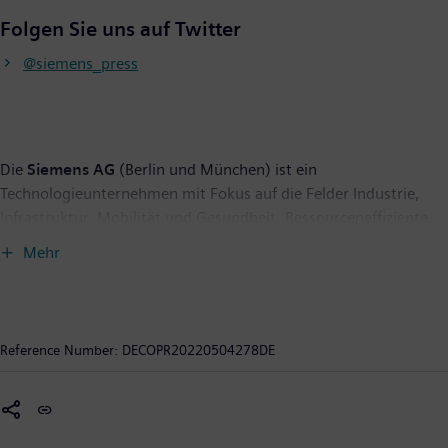
Folgen Sie uns auf Twitter
@siemens_press
Die
Siemens AG
(Berlin und München) ist ein
Technologieunternehmen mit Fokus auf die Felder Industrie,
Infrastruktur, Mobilität und Gesundheit. Ressourceneffiziente
Fabriken, widerstandsfähige Lieferketten, intelligente Gebäude
Mehr
und Stromnetze, emissionsarme und komfortable Züge und
eine fortschrittliche Gesundheitsversorgung – das
Unternehmen unterstützt seine Kunden mit Technologien, die
ihnen konkreten Nutzen bieten. Durch die Kombination der
Reference Number:
DECOPR20220504278DE
realen und der digitalen Welten befähigt Siemens seine Kunden,
ihre Industrien und Märkte zu transformieren und verbessert
damit den Alltag für Milliarden von Menschen. Siemens ist
mehrheitlicher Eigentümer des börsennotierten Unternehmens