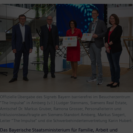
Offizielle Übergabe des Signets Bayern barrierefrei im Besucherzentrum
“The Impulse” in Amberg (v.l.) Ludger Stenmans, Siemens Real Estate,
Amtschef Dr. Markus Gruber, Ramona Grosser, Personalleiterin und
Inklusionsbeauftragte am Siemens-Standort Amberg, Markus Siegert,
Leiter “The Impulse” und die Schwerbehindertenvertretung Karin Hubert.
Das Bayerische Staatsministerium für Familie, Arbeit und