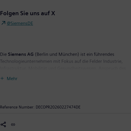
Folgen Sie uns auf X
@SiemensDE
Die
Siemens AG
(Berlin und München) ist ein führendes
Technologieunternehmen mit Fokus auf die Felder Industrie,
Infrastruktur, Mobilität und Gesundheitswesen. Anspruch des
Unternehmens ist es, Technologie zu entwickeln, die den Alltag
Mehr
verbessert, für alle. Indem es die reale mit der digitalen Welt
verbindet, ermöglicht es den Kunden, ihre digitale und
nachhaltige Transformation zu beschleunigen. Dadurch werden
Fabriken effizienter, Städte lebenswerter und der Verkehr
Reference Number:
DECOPR20260227474DE
nachhaltiger. Als führendes Unternehmen im Bereich
industrieller Künstlicher Intelligenz nutzt Siemens sein
umfassendes Fachwissen, um KI - einschließlich generativer KI -