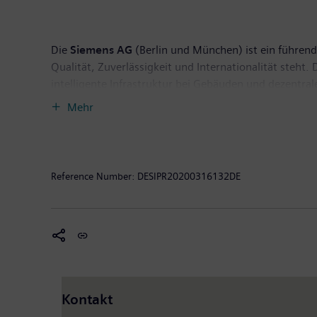
befindet sich in Zug in der Schweiz. Das Unternehmen
Die
Siemens AG
(Berlin und München) ist ein führende
Qualität, Zuverlässigkeit und Internationalität steh
intelligente Infrastruktur bei Gebäuden und dezentra
eigenständig geführte Unternehmen Siemens Mobility, 
Mehr
Siemens außerdem den Weltmarkt für Personen- und 
Siemens Gamesa Renewable Energy gehört Siemens zu
umweltfreundlichen Lösungen für die On- und Offsho
von 86,8 Milliarden Euro und einen Gewinn nach Ste
Reference Number:
DESIPR20200316132DE
Weitere Informationen finden Sie im Internet unter
Kontakt