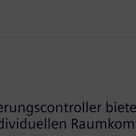
erungscontroller bie
ndividuellen Raumkom