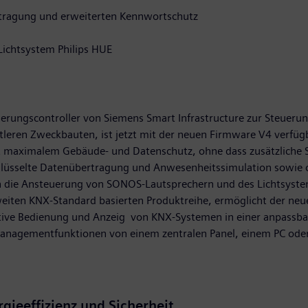
rtragung und erweiterten Kennwortschutz
ichtsystem Philips HUE
isierungscontroller von Siemens Smart Infrastructure zur Steu
eren Zweckbauten, ist jetzt mit der neuen Firmware V4 verfüg
it maximalem Gebäude- und Datenschutz, ohne dass zusätzliche So
üsselte Datenübertragung und Anwesenheitssimulation sowie o
n die Ansteuerung von SONOS-Lautsprechern und des Lichtsyste
ten KNX-Standard basierten Produktreihe, ermöglicht der neue V
itive Bedienung und Anzeig von KNX-Systemen in einer anpassba
agementfunktionen von einem zentralen Panel, einem PC oder
ieeffizienz und Sicherheit