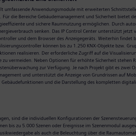
lt umfassende Anwendungsmodule mit erweiterten Schnittstelle
d. Für die Bereiche Gebäudemanagement und Sicherheit bietet der
gieeffiziente und sichere Raumnutzung ermöglichen. Durch aut
nergieverbrauch senken. Das IP Control Center unterstützt jetzt
troller und dem Browser des Anzeigegeräts. Weiterhin findet b
ualisierungscontroller können bis zu 1.250 KNX-Objekte bzw. Gr
onen realisieren. Der erforderliche Zugriff auf die Visualisier
te zu vermeiden. Neben Optionen für erhöhte Sicherheit stehen 
tenüberwachung zur Verfügung. Je nach Projekt gibt es zwei Op
anagement und unterstützt die Anzeige von Grundrissen auf Mo
er Gebäudefunktionen und die Darstellung des kompletten digita
en, sind die individuellen Konfigurationen der Szenensteuerung.
nen bis zu 5.000 Szenen oder Ereignisse im Szenenmodul ausge
usikwiedergabe als auch die Beleuchtung über die Raumautomati