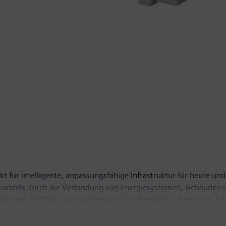
t für intelligente, anpassungsfähige Infrastruktur für heute und 
wandels durch die Verbindung von Energiesystemen, Gebäuden u
gängiges Portfolio aus einer Hand – mit Produkten, Systemen, L
rten Ökosystem hilft SI seinen Kunden im Wettbewerb erfolgreich
 zum Schutz unseres Planeten: SI creates environments that care.