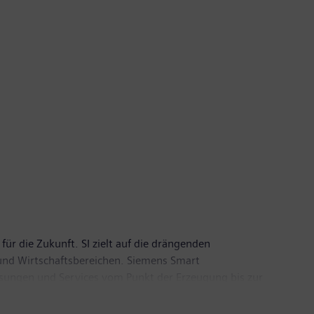
für die Zukunft. SI zielt auf die drängenden
nd Wirtschaftsbereichen. Siemens Smart
ösungen und Services vom Punkt der Erzeugung bis zur
 zu sein und der Gesellschaft, sich
 Der Hauptsitz von Siemens Smart Infrastructure