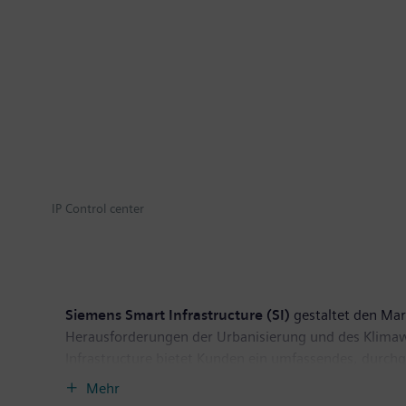
IP Control center
Siemens Smart Infrastructure (SI)
gestaltet den Mark
Herausforderungen der Urbanisierung und des Klima
Infrastructure bietet Kunden ein umfassendes, durch
Nutzung der Energie. Mit einem zunehmend digitalisie
Mehr
weiterzuentwickeln – und leistet dabei einen Beitrag