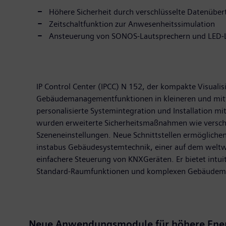
Höhere Sicherheit durch verschlüsselte Datenübe
Zeitschaltfunktion zur Anwesenheitssimulation
Ansteuerung von SONOS-Lautsprechern und LED-L
IP Control Center (IPCC) N 152, der kompakte Visual
Gebäudemanagementfunktionen in kleineren und mittl
personalisierte Systemintegration und Installation m
wurden erweiterte Sicherheitsmaßnahmen wie verschl
Szeneneinstellungen. Neue Schnittstellen ermögliche
instabus Gebäudesystemtechnik, einer auf dem weltwei
einfachere Steuerung von KNXGeräten. Er bietet intu
Standard-Raumfunktionen und komplexen Gebäudeman
Neue Anwendungsmodule für höhere Energ