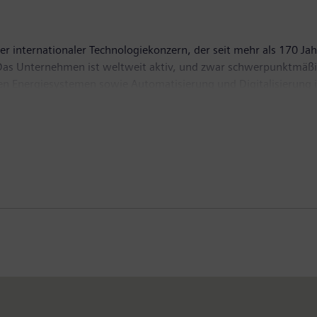
 beschäftigt weltweit etwa 72.000 Mitarbeiterinnen und Mitarbe
r internationaler Technologiekonzern, der seit mehr als 170 Jah
t. Das Unternehmen ist weltweit aktiv, und zwar schwerpunktmä
len Energiesystemen sowie Automatisierung und Digitalisierung i
einer der führenden Anbieter intelligenter Mobilitätslösungen 
Güterverkehr. Über die Mehrheitsbeteiligungen an den börsenn
dem zu den weltweit führenden Anbietern von Medizintechnik u
re-Windkrafterzeugung. Im Geschäftsjahr 2019, das am 30. Sep
uern von 5,6 Milliarden Euro. Ende September 2019 hatte das U
 www.siemens.com.