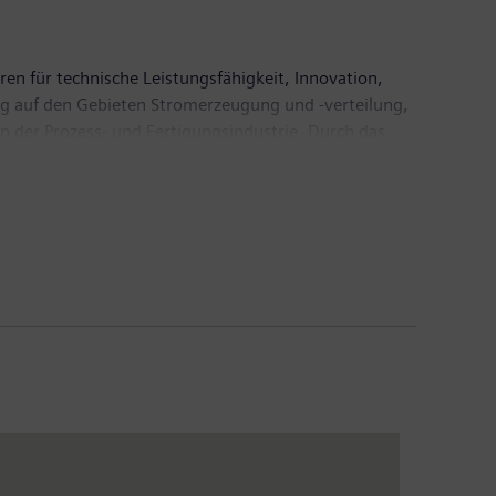
iter.
ren für technische Leistungsfähigkeit, Innovation,
ßig auf den Gebieten Stromerzeugung und -verteilung,
n der Prozess- und Fertigungsindustrie. Durch das
für den Schienen- und Straßenverkehr, gestaltet
otierten Unternehmen Siemens Healthineers und
nd digitalen Gesundheitsservices sowie
tember 2019 endete, erzielte Siemens einen Umsatz
nternehmen weltweit rund 385.000 Beschäftigte.