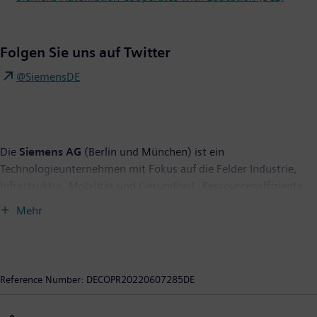
Folgen Sie uns auf Twitter
@SiemensDE
Die
Siemens AG
(Berlin und München) ist ein
Technologieunternehmen mit Fokus auf die Felder Industrie,
Infrastruktur, Mobilität und Gesundheit. Ressourceneffiziente
Fabriken, widerstandsfähige Lieferketten, intelligente Gebäude
Mehr
und Stromnetze, emissionsarme und komfortable Züge und
eine fortschrittliche Gesundheitsversorgung – das
Unternehmen unterstützt seine Kunden mit Technologien, die
ihnen konkreten Nutzen bieten. Durch die Kombination der
Reference Number:
DECOPR20220607285DE
realen und der digitalen Welten befähigt Siemens seine Kunden,
ihre Industrien und Märkte zu transformieren und verbessert