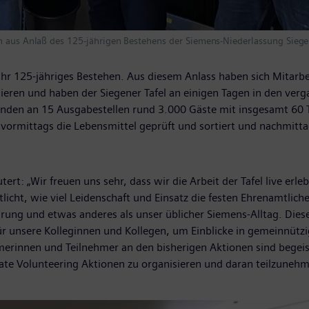
n aus Anlaß des 125-jährigen Bestehens der Siemens-Niederlassung Siegen
ihr 125-jähriges Bestehen. Aus diesem Anlass haben sich Mitarbe
eren und haben der Siegener Tafel an einigen Tagen in den verg
tenden an 15 Ausgabestellen rund 3.000 Gäste mit insgesamt 60
vormittags die Lebensmittel geprüft und sortiert und nachmitta
tert: „Wir freuen uns sehr, dass wir die Arbeit der Tafel live erl
licht, wie viel Leidenschaft und Einsatz die festen Ehrenamtliche
hrung und etwas anderes als unser üblicher Siemens-Alltag. Die
t für unsere Kolleginnen und Kollegen, um Einblicke in gemeinnü
hmerinnen und Teilnehmer an den bisherigen Aktionen sind begei
ate Volunteering Aktionen zu organisieren und daran teilzuneh