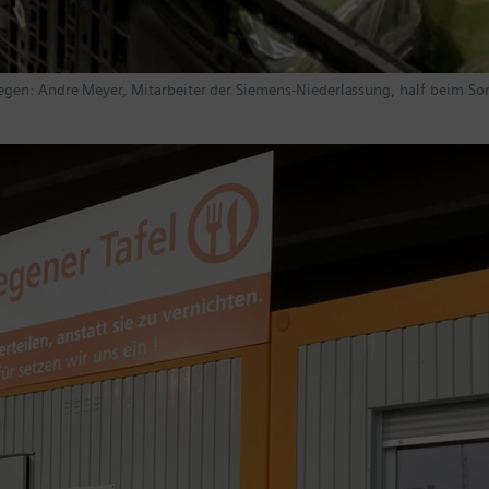
gen: Andre Meyer, Mitarbeiter der Siemens-Niederlassung, half beim Sort