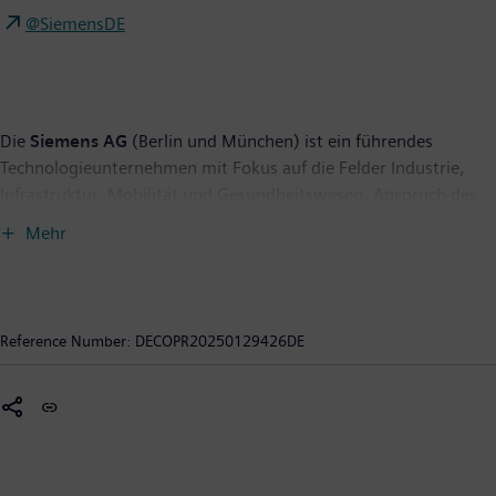
@SiemensDE
Die
Siemens AG
(Berlin und München) ist ein führendes
Technologieunternehmen mit Fokus auf die Felder Industrie,
Infrastruktur, Mobilität und Gesundheitswesen. Anspruch des
Unternehmens ist es, Technologie zu entwickeln, die den Alltag
Mehr
verbessert, für alle. Indem es die reale mit der digitalen Welt
verbindet, ermöglicht es den Kunden, ihre digitale und
nachhaltige Transformation zu beschleunigen. Dadurch werden
Fabriken effizienter, Städte lebenswerter und der Verkehr
Reference Number:
DECOPR20250129426DE
nachhaltiger. Siemens ist mehrheitlicher Eigentümer des
börsennotierten Unternehmens Siemens Healthineers, einem
weltweit führenden Anbieter von Medizintechnik, der
Pionierarbeit im Gesundheitswesen leistet. Für jeden Menschen.
Überall. Nachhaltig.
Im Geschäftsjahr 2024, das am 30. September 2024 endete,