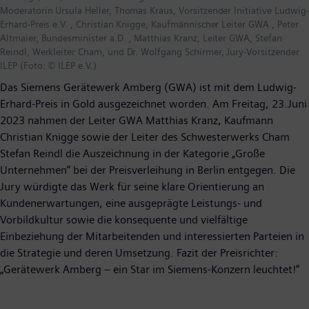
Moderatorin Ursula Heller, Thomas Kraus, Vorsitzender Initiative Ludwig-
Erhard-Preis e.V. , Christian Knigge, Kaufmännischer Leiter GWA , Peter
Altmaier, Bundesminister a.D. , Matthias Kranz, Leiter GWA, Stefan
Reindl, Werkleiter Cham, und Dr. Wolfgang Schirmer, Jury-Vorsitzender
ILEP (Foto: © ILEP e.V.)
Das Siemens Gerätewerk Amberg (GWA) ist mit dem Ludwig-
Erhard-Preis in Gold ausgezeichnet worden. Am Freitag, 23.Juni
2023 nahmen der Leiter GWA Matthias Kranz, Kaufmann
Christian Knigge sowie der Leiter des Schwesterwerks Cham
Stefan Reindl die Auszeichnung in der Kategorie „Große
Unternehmen“ bei der Preisverleihung in Berlin entgegen. Die
Jury würdigte das Werk für seine klare Orientierung an
Kundenerwartungen, eine ausgeprägte Leistungs- und
Vorbildkultur sowie die konsequente und vielfältige
Einbeziehung der Mitarbeitenden und interessierten Parteien in
die Strategie und deren Umsetzung. Fazit der Preisrichter:
„Gerätewerk Amberg – ein Star im Siemens-Konzern leuchtet!“