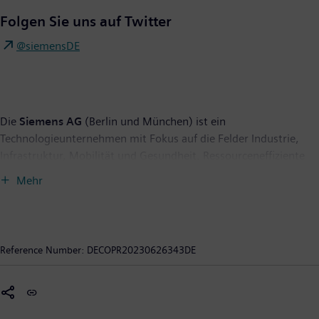
Folgen Sie uns auf Twitter
@siemensDE
Die
Siemens AG
(Berlin und München) ist ein
Technologieunternehmen mit Fokus auf die Felder Industrie,
Infrastruktur, Mobilität und Gesundheit. Ressourceneffiziente
Fabriken, widerstandsfähige Lieferketten, intelligente Gebäude
Mehr
und Stromnetze, emissionsarme und komfortable Züge und
eine fortschrittliche Gesundheitsversorgung – das
Unternehmen unterstützt seine Kunden mit Technologien, die
ihnen konkreten Nutzen bieten. Durch die Kombination der
Reference Number:
DECOPR20230626343DE
realen und der digitalen Welten befähigt Siemens seine Kunden,
ihre Industrien und Märkte zu transformieren und verbessert
damit den Alltag für Milliarden von Menschen. Siemens ist
mehrheitlicher Eigentümer des börsennotierten Unternehmens