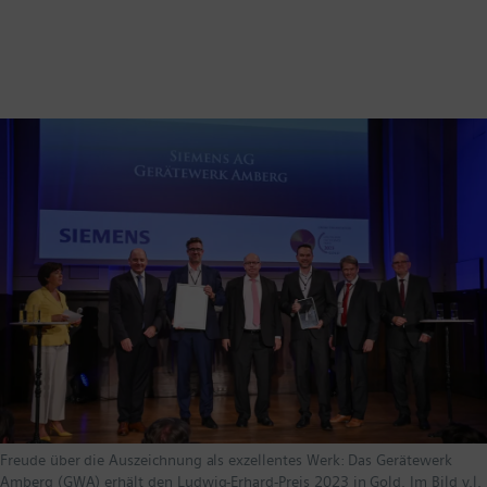
Freude über die Auszeichnung als exzellentes Werk: Das Gerätewerk
Amberg (GWA) erhält den Ludwig-Erhard-Preis 2023 in Gold. Im Bild v.l.