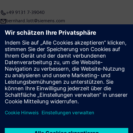
+49 9131 7-39040
bernhard.lott@siemens.com
Presse | Unternehmen | Siemens
© Siemens 1996 – 2026
Impressum
Datenschutz
Cookie Richtlinien
Nutzungsbedingungen