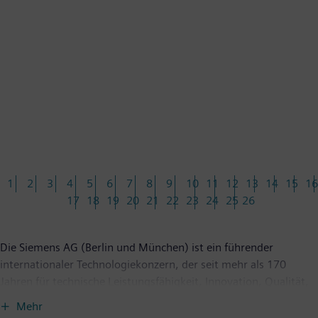
1
2
3
4
5
6
7
8
9
10
11
12
13
14
15
16
17
18
19
20
21
22
23
24
25
26
Die Siemens AG (Berlin und München) ist ein führender
internationaler Technologiekonzern, der seit mehr als 170
Jahren für technische Leistungsfähigkeit, Innovation, Qualität,
Zuverlässigkeit und Internationalität steht. Das
Mehr
Unternehmen ist weltweit aktiv, und zwar schwerpunktmäßig