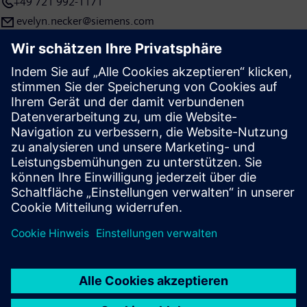
+49 721 992-1171
rund 379.000 Beschäftigte. Weitere Informationen
finden Sie im Internet unter www.siemens.com.
evelyn.necker@siemens.com
Presse | Unternehmen | Siemens
© Siemens 1996 – 2026
Impressum
Datenschutz
Cookie Richtlinien
Nutzungsbedingungen
Digitales Zertifikat