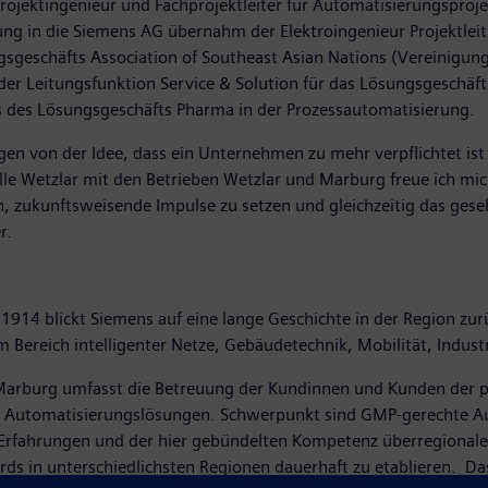
rojektingenieur und Fachprojektleiter für Automatisierungsproj
ng in die Siemens AG übernahm der Elektroingenieur Projektleit
gsgeschäfts Association of Southeast Asian Nations (Vereinigung
der Leitungsfunktion Service & Solution für das Lösungsgeschäf
ers des Lösungsgeschäfts Pharma in der Prozessautomatisierung.
en von der Idee, dass ein Unternehmen zu mehr verpflichtet ist
elle Wetzlar mit den Betrieben Wetzlar und Marburg freue ich m
n, zukunftsweisende Impulse zu setzen und gleichzeitig das gesel
er.
 1914 blickt Siemens auf eine lange Geschichte in der Region zu
Bereich intelligenter Netze, Gebäudetechnik, Mobilität, Industr
arburg umfasst die Betreuung der Kundinnen und Kunden der p
gen Automatisierungslösungen. Schwerpunkt sind GMP-gerechte 
n Erfahrungen und der hier gebündelten Kompetenz überregionale
rds in unterschiedlichsten Regionen dauerhaft zu etablieren. D