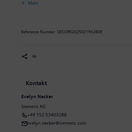
ist mehrheitlicher Eigentümer des börsennotierten U
Mehr
Gesundheitswesen leistet. Für jeden Menschen. Überal
Im Geschäftsjahr 2024, das am 30. September 2024 en
Milliarden Euro. Zum 30.09.2024 beschäftigte das Un
unter
www.siemens.com
.
Reference Number:
DECOPR20250219428DE
Kontakt
Evelyn Necker
Siemens AG
+49 152 53403288
evelyn.necker@siemens.com