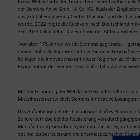
Bernd Weber legte den Grundstein seiner Laufbahn als P
der Siemens Axiva GmbH & Co. KG. Nach der Eingliederu
des „Global Engineering Center Thailand“ und des Lösun
wurde. 2022 folgte die Rückkehr nach Deutschland mit 
Seit 2023 bekleidet er die Funktion des Abteilungsleit
„Vor über 175 Jahren wurde Siemens gegründet – getrag
meiner Rolle als Repräsentant der Siemens-Geschäftsst
Kollegen die Innovationskraft dieser Regionen zu förder
Repräsentant der Siemens-Geschäftsstelle Wetzlar weit
Mit der Gründung der Wetzlarer Geschäftsstelle im Jahr
Mittelhessen entwickelt Siemens innovative Lösungen im 
Das Aufgabengebiet des Lösungsgeschäftes Pharma in M
Zulieferbetriebe bei der Realisierung von durchgängi
Manufacturing Execution Systemen. Ziel ist es, mit de
optimal zu betreuen und die pharmaspezifischen Standa