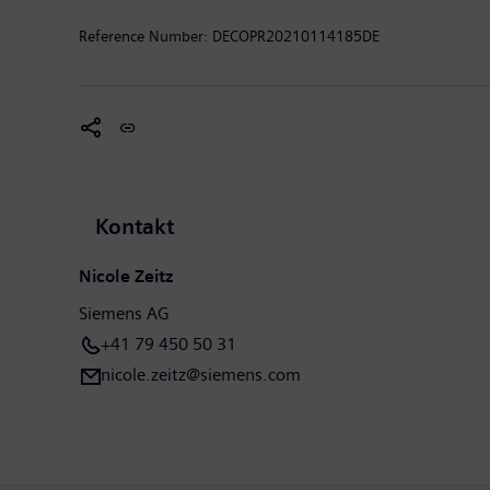
weltweit führenden Unternehmen in der Energieübert
Reference Number:
DECOPR20210114185DE
einen Umsatz von 57,1 Milliarden Euro und einen Ge
Beschäftigte. Weitere Informationen finden Sie im I
Kontakt
Nicole Zeitz
Siemens AG
+41 79 450 50 31
nicole.zeitz@siemens.com