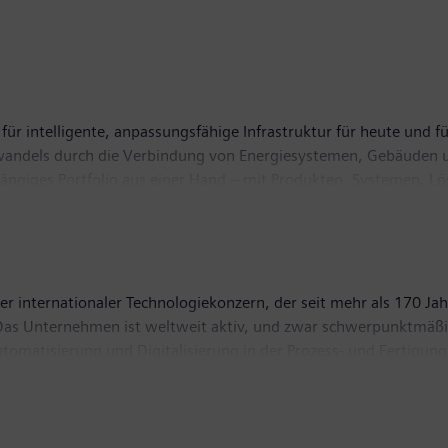
für intelligente, anpassungsfähige Infrastruktur für heute und fü
wandels durch die Verbindung von Energiesystemen, Gebäuden u
gängiges Portfolio aus einer Hand – mit Produkten, Systemen, L
rten Ökosystem hilft SI seinen Kunden im Wettbewerb erfolgreich
 zum Schutz unseres Planeten: SI creates environments that care.
 beschäftigt weltweit etwa 72.000 Mitarbeiterinnen und Mitarbe
r internationaler Technologiekonzern, der seit mehr als 170 Jah
. Das Unternehmen ist weltweit aktiv, und zwar schwerpunktmäßig
matisierung und Digitalisierung in der Prozess- und Fertigungs
n für Kunden und Gesellschaft zu erzielen. Durch Mobility, eine
kehr, gestaltet Siemens außerdem den Weltmarkt für den Person
nehmen Siemens Healthineers gehört Siemens zudem zu den welt
Siemens eine Minderheitsbeteiligung an der seit dem 28. Septem