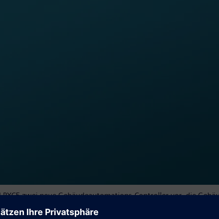
d PXC5 zwei neue Gebäudeautomations-Controller vor, die Gebäude
onen bietet zahlreiche Vorteile bei der Automatisierung von 
ebäudebetrieb. Dank des neuen lizenzfreien Desigo Engineering Fra