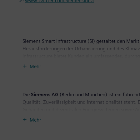
www.twitter.com/SiemensInfra
Siemens Smart Infrastructure (SI) gestaltet den Markt 
Herausforderungen der Urbanisierung und des Klima
Infrastructure bietet Kunden ein umfassendes, durch
Nutzung der Energie. Mit einem zunehmend digitalisie
Mehr
weiterzuentwickeln – und leistet dabei einen Beitrag
befindet sich in Zug in der Schweiz. Das Unternehmen
Die
Siemens AG
(Berlin und München) ist ein führende
Qualität, Zuverlässigkeit und Internationalität steht
Gebäuden und dezentralen Energiesystemen sowie Auto
digitale Welt — mit dem Anspruch, daraus einen Nutze
Mehr
Mobilitätslösungen für den Schienen- und Straßenver
Mehrheitsbeteiligung an dem börsennotierten Unter
digitalen Gesundheitsservices. Darüber hinaus hält 