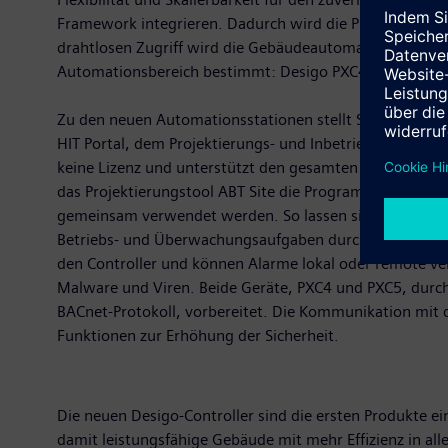
Framework integrieren. Dadurch wird die Projektierung v
drahtlosen Zugriff wird die Gebäudeautomation noch einf
Automationsbereich bestimmt: Desigo PXC4 für HLK-Anl
Zu den neuen Automationsstationen stellt Siemens Sma
HIT Portal, dem Projektierungs- und Inbetriebnahmetoo
keine Lizenz und unterstützt den gesamten Gebäudelebe
das Projektierungstool ABT Site die Programmierung und
gemeinsam verwendet werden. So lassen sich Projekte jet
Betriebs- und Überwachungsaufgaben durchgeführt und 
den Controller und können Alarme lokal oder remote ver
Malware und Viren. Beide Geräte, PXC4 und PXC5, durc
BACnet-Protokoll, vorbereitet. Die Kommunikation mit 
Funktionen zur Erhöhung der Sicherheit.
Die neuen Desigo-Controller sind die ersten Produkte 
damit leistungsfähige Gebäude mit mehr Effizienz in all