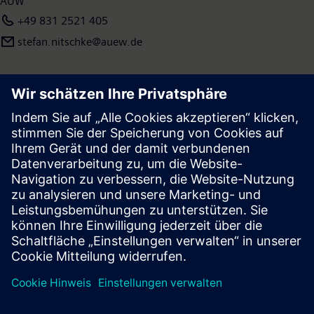
AÜW
+49 831 2521 405
stefan.nitschke@auew.de
Presse | Unternehmen | Siemens
© Siemens 1996 – 2026
Impressum
Datenschutz
Cookie Richtlinien
Nutzungsbedingungen