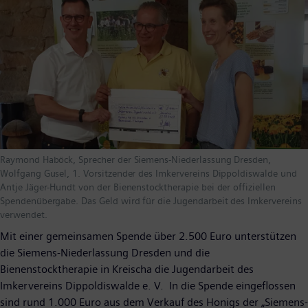
Raymond Haböck, Sprecher der Siemens-Niederlassung Dresden,
Wolfgang Gusel, 1. Vorsitzender des Imkervereins Dippoldiswalde und
Antje Jäger-Hundt von der Bienenstocktherapie bei der offiziellen
Spendenübergabe. Das Geld wird für die Jugendarbeit des Imkervereins
verwendet.
Mit einer gemeinsamen Spende über 2.500 Euro unterstützen
die Siemens-Niederlassung Dresden und die
Bienenstocktherapie in Kreischa die Jugendarbeit des
Imkervereins Dippoldiswalde e. V. In die Spende eingeflossen
sind rund 1.000 Euro aus dem Verkauf des Honigs der „Siemens-