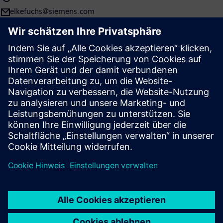
Konzern einen Umsatz von 72,0 Milliarden Euro und einen
elkefuchs@siemens.com
Gewinn nach Steuern von 4,4 Milliarden Euro. Zum 30.09.2022
beschäftigte das Unternehmen weltweit rund 311.000
Menschen. Weitere Informationen finden Sie im Internet unter
www.siemens.com
.
Presse | Unternehmen | Siemens
© Siemens 1996 – 2026
Impressum
Datenschutz
Cookie Richtlinien
Nutzungsbedingungen
Digitales Zertifikat