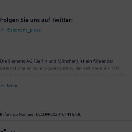
Folgen Sie uns auf Twitter:
@siemens_press
Die Siemens AG (Berlin und München) ist ein führender
internationaler Technologiekonzern, der seit mehr als 170
Jahren für technische Leistungsfähigkeit, Innovation, Qualität,
Zuverlässigkeit und Internationalität steht. Das Unternehmen
Mehr
ist weltweit aktiv, und zwar schwerpunktmäßig auf den
Gebieten intelligente Infrastruktur bei Gebäuden und
dezentralen Energiesystemen sowie Automatisierung und
Digitalisierung in der Prozess- und Fertigungsindustrie. Siemens
Reference Number:
DECOPR20201014167DE
verbindet die physische und digitale Welt — mit dem Anspruch,
daraus einen Nutzen für Kunden und Gesellschaft zu erzielen.
Durch Mobility, einem der führenden Anbieter intelligenter