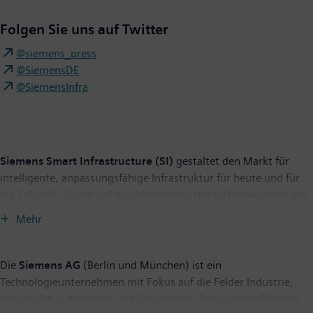
Folgen Sie uns auf Twitter
@siemens_press
@SiemensDE
@SiemensInfra
Siemens Smart Infrastructure (SI)
gestaltet den Markt für
intelligente, anpassungsfähige Infrastruktur für heute und für
die Zukunft. SI zielt auf die drängenden Herausforderungen der
Urbanisierung und des Klimawandels durch die Verbindung von
Mehr
Energiesystemen, Gebäuden und Wirtschaftsbereichen. Siemens
Smart Infrastructure bietet Kunden ein umfassendes,
durchgängiges Portfolio aus einer Hand – mit Produkten,
Die
Siemens AG
(Berlin und München) ist ein
Systemen, Lösungen und Services vom Punkt der Erzeugung bis
Technologieunternehmen mit Fokus auf die Felder Industrie,
zur Nutzung der Energie. Mit einem zunehmend digitalisierten
Infrastruktur, Mobilität und Gesundheit. Ressourceneffiziente
Ökosystem hilft SI seinen Kunden im Wettbewerb erfolgreich zu