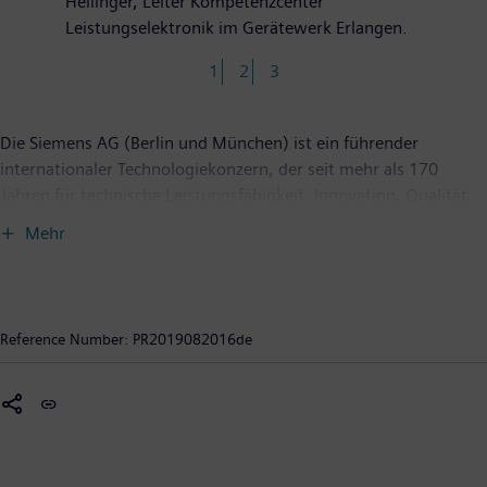
Hellinger, Leiter Kompetenzcenter
Leistungselektronik im Gerätewerk Erlangen.
1
2
3
Die Siemens AG (Berlin und München) ist ein führender
internationaler Technologiekonzern, der seit mehr als 170
Jahren für technische Leistungsfähigkeit, Innovation, Qualität,
Zuverlässigkeit und Internationalität steht. Das
Mehr
Unternehmen ist weltweit aktiv, und zwar schwerpunktmäßig
auf den Gebieten Stromerzeugung und -verteilung,
intelligente Infrastruktur bei Gebäuden und dezentralen
Energiesystemen sowie Automatisierung und Digitalisierung
Reference Number:
PR2019082016de
in der Prozess- und Fertigungsindustrie. Durch das eigenständig
geführte Unternehmen Siemens Mobility, einer der
führenden Anbieter intelligenter Mobilitätslösungen für den
Schienen- und Straßenverkehr, gestaltet Siemens
außerdem den Weltmarkt für Personen- und Güterverkehr. Über
die Mehrheitsbeteiligungen an den börsennotierten