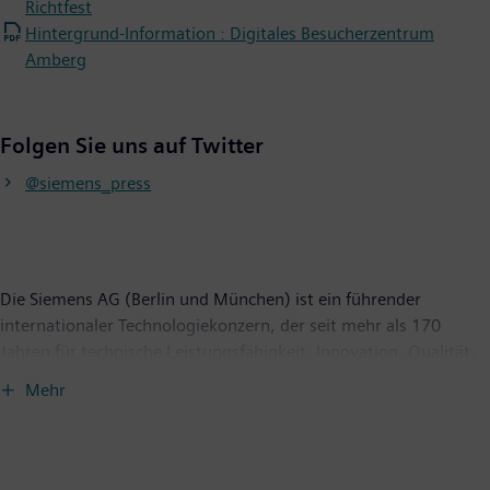
Richtfest
Hintergrund-Information : Digitales Besucherzentrum
Amberg
Folgen Sie uns auf Twitter
@siemens_press
Die Siemens AG (Berlin und München) ist ein führender
internationaler Technologiekonzern, der seit mehr als 170
Jahren für technische Leistungsfähigkeit, Innovation, Qualität,
Zuverlässigkeit und Internationalität steht. Das Unternehmen
Mehr
ist weltweit aktiv, und zwar schwerpunktmäßig auf den
Gebieten Stromerzeugung und -verteilung, intelligente
Infrastruktur bei Gebäuden und dezentralen Energiesystemen
sowie Automatisierung und Digitalisierung in der Prozess- und