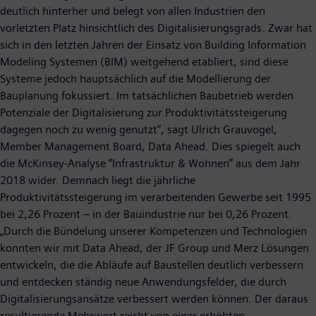
deutlich hinterher und belegt von allen Industrien den
vorletzten Platz hinsichtlich des Digitalisierungsgrads. Zwar hat
sich in den letzten Jahren der Einsatz von Building Information
Modeling Systemen (BIM) weitgehend etabliert, sind diese
Systeme jedoch hauptsächlich auf die Modellierung der
Bauplanung fokussiert. Im tatsächlichen Baubetrieb werden
Potenziale der Digitalisierung zur Produktivitätssteigerung
dagegen noch zu wenig genutzt“, sagt Ulrich Grauvogel,
Member Management Board, Data Ahead. Dies spiegelt auch
die McKinsey-Analyse “Infrastruktur & Wohnen” aus dem Jahr
2018 wider. Demnach liegt die jährliche
Produktivitätssteigerung im verarbeitenden Gewerbe seit 1995
bei 2,26 Prozent – in der Bauindustrie nur bei 0,26 Prozent.
„Durch die Bündelung unserer Kompetenzen und Technologien
konnten wir mit Data Ahead, der JF Group und Merz Lösungen
entwickeln, die die Abläufe auf Baustellen deutlich verbessern
und entdecken ständig neue Anwendungsfelder, die durch
Digitalisierungsansätze verbessert werden können. Der daraus
resultierende Mehrwert reicht von einer erhöhten