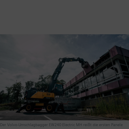
Der Volvo-Umschlagbagger EW240 Electric MH reißt die ersten Panele