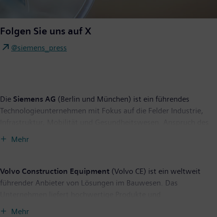
Folgen Sie uns auf X
@siemens_press
Die
Siemens AG
(Berlin und München) ist ein führendes
Technologieunternehmen mit Fokus auf die Felder Industrie,
Infrastruktur, Mobilität und Gesundheitswesen. Anspruch des
Unternehmens ist es, Technologie zu entwickeln, die den Alltag
Mehr
verbessert, für alle. Indem es die reale mit der digitalen Welt
verbindet, ermöglicht es den Kunden, ihre digitale und
nachhaltige Transformation zu beschleunigen. Dadurch werden
Volvo Construction Equipment
(Volvo CE) ist ein weltweit
Fabriken effizienter, Städte lebenswerter und der Verkehr
führender Anbieter von Lösungen im Bauwesen. Das
nachhaltiger. Als führendes Unternehmen im Bereich
Unternehmen liefert hochwertige Produkte und
industrieller Künstlicher Intelligenz nutzt Siemens sein
Dienstleistungen, die Leistung und Effizienz mit einem
Mehr
umfassendes Fachwissen, um KI - einschließlich generativer KI -