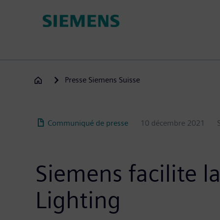
Aller
au
contenu
principal
Presse Siemens Suisse
Communiqué de presse
10 décembre 2021
Siemens facilite 
Lighting