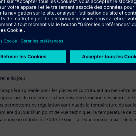
etl'actionneur de commutation/modulation2x DALI Broadcast N 5
t désormais certifiés selon la nouvelle norme de protocole de c
erface) qui facilite l'interopérabilité et le contrôle des lumin
ons HCL (Human Centric Lighting)modernes, même dans des envir
tration, la productivité et le bien-être des utilisateurs du bâtim
ens, qui combinent le chauffage, la ventilation, la climatisatio
e leurs exigences d'installation individuelles.
relle du jour
sphère agréable dans les pièces et contribuent au bien-être des
empérature de couleur et la luminositéen fonction des heures de l
 permettentune régulation continuede la température de couleur
e lumière du jour.D'un point de vue technique, la température de c
 nouveau réduite à 2700 K le soir. La réduction de la part de bleu