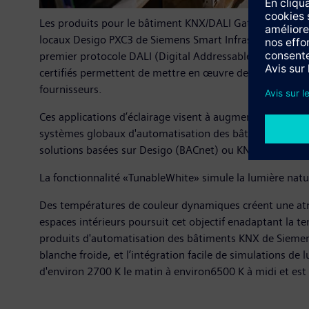
Les produits pour le bâtiment KNX/DALI Gateway N 141 
locaux Desigo PXC3 de Siemens Smart Infrastructure son
premier protocole DALI (Digital Addressable Lighting Int
certifiés permettent de mettre en œuvre des applicati
fournisseurs.
Ces applications d’éclairage visent à augmenter la concen
systèmes globaux d'automatisation des bâtiments de Siem
solutions basées sur Desigo (BACnet) ou KNXen fonction d
La fonctionnalité «TunableWhite» simule la lumière natu
Des températures de couleur dynamiques créent une atmo
espaces intérieurs poursuit cet objectif enadaptant la t
produits d'automatisation des bâtiments KNX de Siemens
blanche froide, et l’intégration facile de simulations d
d'environ 2700 K le matin à environ6500 K à midi et est à