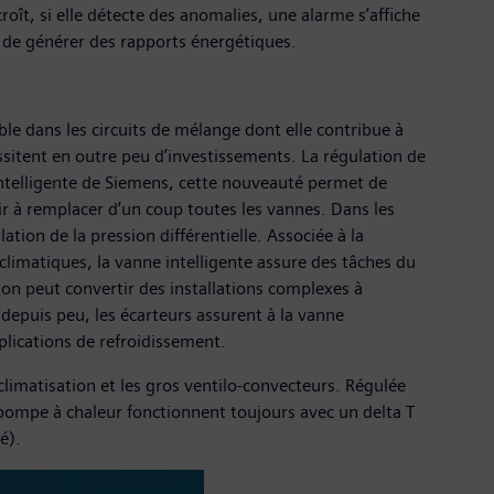
oît, si elle détecte des anomalies, une alarme s’affiche
et de générer des rapports énergétiques.
able dans les circuits de mélange dont elle contribue à
essitent en outre peu d’investissements. La régulation de
 intelligente de Siemens, cette nouveauté permet de
ir à remplacer d’un coup toutes les vannes. Dans les
ion de la pression différentielle. Associée à la
climatiques, la vanne intelligente assure des tâches du
 on peut convertir des installations complexes à
depuis peu, les écarteurs assurent à la vanne
pplications de refroidissement.
e climatisation et les gros ventilo-convecteurs. Régulée
la pompe à chaleur fonctionnent toujours avec un delta T
é).