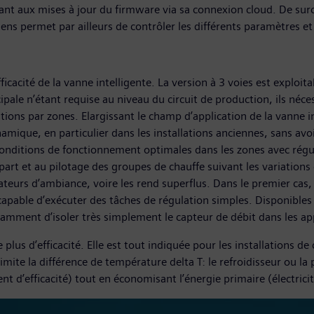
dant aux mises à jour du firmware via sa connexion cloud. De surcr
emens permet par ailleurs de contrôler les différents paramètres 
ficacité de la vanne intelligente. La version à 3 voies est exploit
ipale n’étant requise au niveau du circuit de production, ils néc
uations par zones. Elargissant le champ d’application de la vanne
amique, en particulier dans les installations anciennes, sans avo
conditions de fonctionnement optimales dans les zones avec régulat
art et au pilotage des groupes de chauffe suivant les variations 
ateurs d’ambiance, voire les rend superflus. Dans le premier cas,
capable d’exécuter des tâches de régulation simples. Disponibles 
otamment d’isoler très simplement le capteur de débit dans les a
 plus d’efficacité. Elle est tout indiquée pour les installations d
 limite la différence de température delta T: le refroidisseur ou 
t d’efficacité) tout en économisant l’énergie primaire (électricit