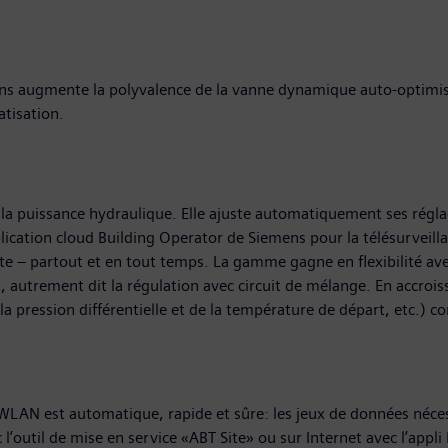
tions augmente la polyvalence de la vanne dynamique auto-optimi
matisation.
t la puissance hydraulique. Elle ajuste automatiquement ses régl
application cloud Building Operator de Siemens pour la télésurveil
nte – partout et en tout temps. La gamme gagne en flexibilité avec
 autrement dit la régulation avec circuit de mélange. En accroissa
 la pression différentielle et de la température de départ, etc.)
u WLAN est automatique, rapide et sûre: les jeux de données néce
 l’outil de mise en service «ABT Site» ou sur Internet avec l’appl