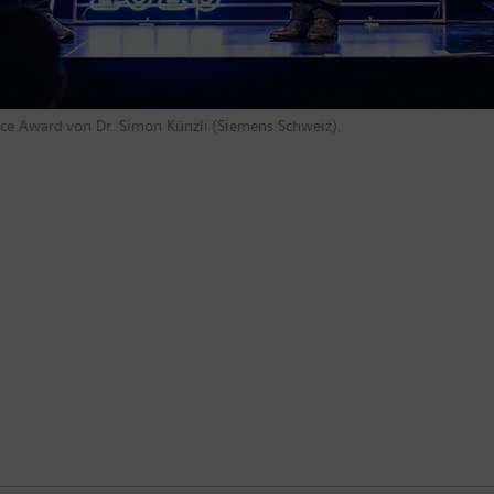
nce Award von Dr. Simon Künzli (Siemens Schweiz).