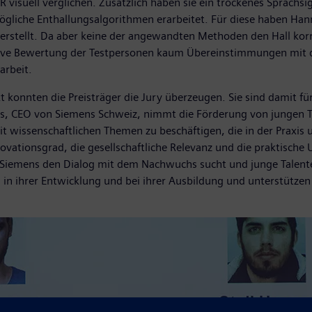
isuell verglichen. Zusätzlich haben sie ein trockenes Sprachsi
mögliche Enthallungsalgorithmen erarbeitet. Für diese haben Han
 erstellt. Da aber keine der angewandten Methoden den Hall kor
ive Bewertung der Testpersonen kaum Übereinstimmungen mit der
gsarbeit.
t konnten die Preisträger die Jury überzeugen. Sie sind damit f
us, CEO von Siemens Schweiz, nimmt die Förderung von jungen Ta
 wissenschaftlichen Themen zu beschäftigen, die in der Praxis 
ovationsgrad, die gesellschaftliche Relevanz und die praktische U
emens den Dialog mit dem Nachwuchs sucht und junge Talente 
n ihrer Entwicklung und bei ihrer Ausbildung und unterstützen 