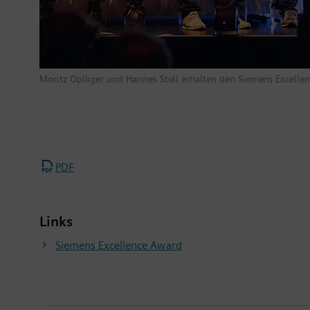
Moritz Oplliger und Hannes Stoll erhalten den Siemens Excelle
PDF
Links
Siemens Excellence Award