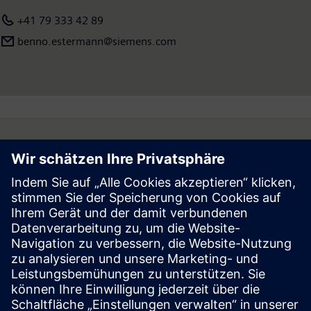
+41 79 333 42 89
benno.estermann@siemens.com
Follow
Presse | Siemens
© Siemens 1996 – 2026
Impressum