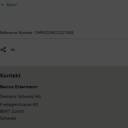
Lieferketten, intelligente Gebäude und Stromnetze, emissionsarme und
Mehr
komfortable Züge und eine fortschrittliche Gesundheitsversorgung – das
Unternehmen unterstützt seine Kunden mit Technologien, die ihnen
konkreten Nutzen bieten. Durch die Kombination der realen und der digitalen
Welt befähigt Siemens seine Kunden, ihre Industrien und Märkte zu
Reference Number:
CHPR20240722216DE
transformieren und verbessert damit den Alltag für Milliarden von Menschen.
Siemens ist mehrheitlicher Eigentümer des börsennotierten Unternehmens
Siemens Healthineers – einem weltweit führenden Anbieter von
Medizintechnik, der die Zukunft der Gesundheitsversorgung gestaltet.
Im Geschäftsjahr 2023, das am 30. September 2023 endete, erzielte der
Siemens-Konzern einen Umsatz von 77,8 Milliarden Euro und einen Gewinn
Kontakt
nach Steuern von 8,5 Milliarden Euro. Zum 30.09.2023 beschäftigte das
Unternehmen weltweit rund 320.000 Menschen. Weitere Informationen finden
Benno Estermann
Sie im Internet unter
www.siemens.com
.
Siemens Schweiz AG
Freilagerstrasse 40
8047 Zürich
Schweiz