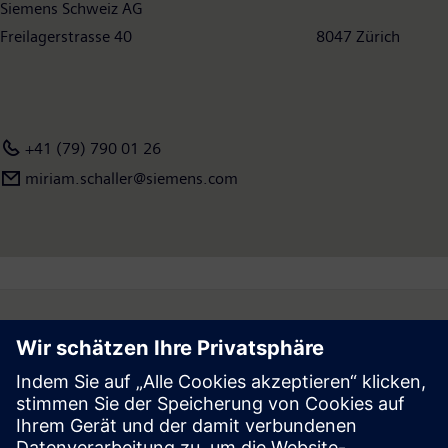
Siemens Schweiz AG
Freilagerstrasse 40 8047 Zürich
+41 (79) 790 01 26
miriam.schaller@siemens.com
Follow